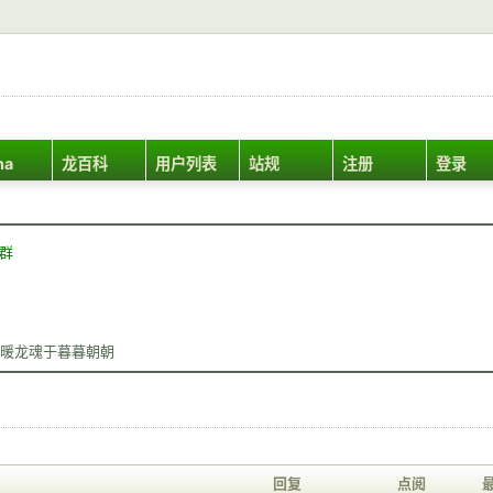
ha
龙百科
用户列表
站规
注册
登录
Q群
暖龙魂于暮暮朝朝
回复
点阅