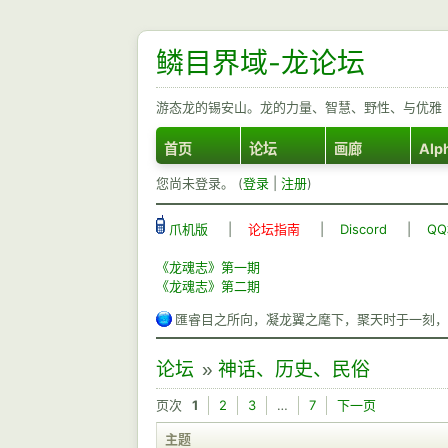
鳞目界域-龙论坛
游态龙的锡安山。龙的力量、智慧、野性、与优雅
首页
论坛
画廊
Alp
您尚未登录。 (
登录
|
注册
)
爪机版
|
论坛指南
|
Discord
|
Q
《龙魂志》第一期
《龙魂志》第二期
匯睿目之所向，凝龙翼之麾下，聚天时于一刻，
论坛
»
神话、历史、民俗
页次
1
2
3
…
7
下一页
主题