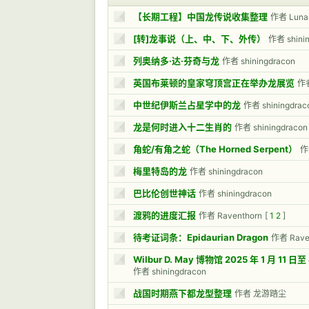
【长期工程】中国龙传说收集整理
作者 Lun
[转]龙事说（上、中、下、外传）
作者 shini
列奥纳多·达·芬奇与龙
作者 shiningdracon
英国布莱顿的皇家穹顶宫正在举办龙展览
作者
中世纪伊斯兰占星学中的龙
作者 shiningdrac
龙是何时进入十二生肖的
作者 shiningdracon
角蛇/有角之蛇（The Horned Serpent）
作
梅里特岛的龙
作者 shiningdracon
巴比伦创世神话
作者 shiningdracon
渡鸦的进度汇报
作者 Raventhorn
[
1
2
]
待考证词条：Epidaurian Dragon
作者 Rave
Wilbur D. May 博物馆 2025 年 1 月 11
作者 shiningdracon
战国时期燕下都龙型整理
作者 龙游踏尘