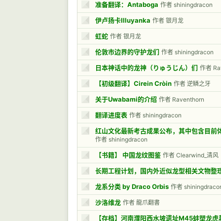
准备翻译：Antaboga
作者 shiningdracon
伊卢扬卡Illuyanka
作者 银月龙
虹蛇
作者 银月龙
伦敦市边界的守护龙们
作者 shiningdracon
日本神话中的龙神（りゅうじん）们
作者 Rav
【初级翻译】Cirein Cròin
作者 逆鳞之牙
关于Uwabami的介绍
作者 Raventhorn
翻译进度表
作者 shiningdracon
红山文化最新考古成果公布，其中包含目前
作者 shiningdracon
【书籍】 中国龙纹图鉴
作者 Clearwind_清风
长期工程计划，国内外近似龙型相关文物整
龙系分类 by Draco Orbis
作者 shiningdraco
沙洛维龙
作者 龍爪翻書
【存档】河南濮阳西水坡遗址M45蚌塑龙虎