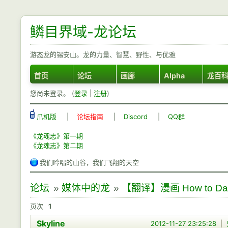
鳞目界域-龙论坛
游态龙的锡安山。龙的力量、智慧、野性、与优雅
首页
论坛
画廊
Alpha
龙百
您尚未登录。 (
登录
|
注册
)
爪机版
|
论坛指南
|
Discord
|
QQ群
《龙魂志》第一期
《龙魂志》第二期
我们吟唱的山谷，我们飞翔的天空
论坛
»
媒体中的龙
»
【翻译】漫画 How to Date
页次
1
Skyline
2012-11-27 23:25:28
|