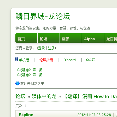
鳞目界域-龙论坛
游态龙的锡安山。龙的力量、智慧、野性、与优雅
首页
论坛
画廊
Alpha
龙百
您尚未登录。 (
登录
|
注册
)
爪机版
|
论坛指南
|
Discord
|
QQ群
《龙魂志》第一期
《龙魂志》第二期
欢迎来到龙之里
论坛
»
媒体中的龙
»
【翻译】漫画 How to Date
页次
1
Skyline
2012-11-27 23:25:28
|