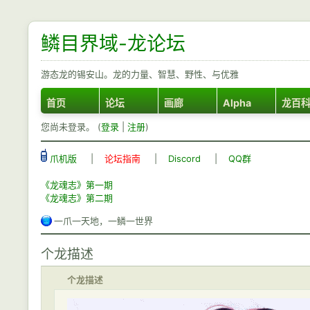
鳞目界域-龙论坛
游态龙的锡安山。龙的力量、智慧、野性、与优雅
首页
论坛
画廊
Alpha
龙百
您尚未登录。 (
登录
|
注册
)
爪机版
|
论坛指南
|
Discord
|
QQ群
《龙魂志》第一期
《龙魂志》第二期
一爪一天地，一鳞一世界
个龙描述
个龙描述