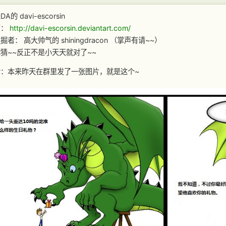
的 davi-escorsin
页：
http://davi-escorsin.deviantart.com/
者： 高大帅气的 shiningdracon （掌声有请~~）
猜~~反正不是小天天就对了~~
话：本来昨天在群里发了一张图片，就是这个~