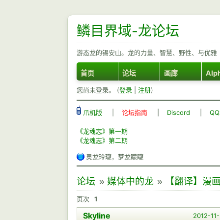
鳞目界域-龙论坛
游态龙的锡安山。龙的力量、智慧、野性、与优雅
首页
论坛
画廊
Alp
您尚未登录。 (
登录
|
注册
)
爪机版
|
论坛指南
|
Discord
|
Q
《龙魂志》第一期
《龙魂志》第二期
灵龙玲瓏，梦龙矇矓
论坛
»
媒体中的龙
»
【翻译】漫画 Ho
页次
1
Skyline
2012-11-