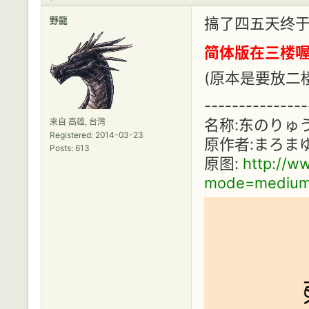
野龍
搞了四五天终
简体版在三楼喔
(原本是要放二楼
---------------
名称:东のりゅ
来自 高雄, 台灣
Registered: 2014-03-23
原作者:まろま
Posts: 613
原图:
http://ww
mode=medium&