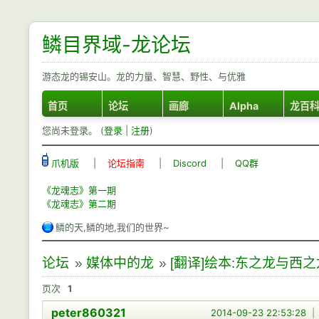
鳞目界域-龙论坛
游态龙的锡安山。龙的力量、智慧、野性、与优雅
首页
论坛
画廊
Alpha
龙百
您尚未登录。 (
登录
|
注册
)
爪机版
|
论坛指南
|
Discord
|
QQ群
《龙魂志》第一期
《龙魂志》第二期
鳞的天,鳞的地,我们的世界~
论坛
»
媒体中的龙
»
[翻译]绘本:东之龙与西之
页次
1
peter860321
2014-09-23 22:53:28