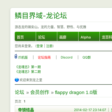
鳞目界域-龙论坛
游态龙的锡安山。龙的力量、智慧、野性、与优雅
首页
论坛
画廊
Alpha
龙百
您尚未登录。 (
登录
|
注册
)
爪机版
|
论坛指南
|
Discord
|
QQ群
《龙魂志》第一期
《龙魂志》第二期
欢迎来到龙之里
论坛
»
会员创作
»
flappy dragon 1.0版
页次
1
帝锁结晶
2014-02-17 23:14:07
|