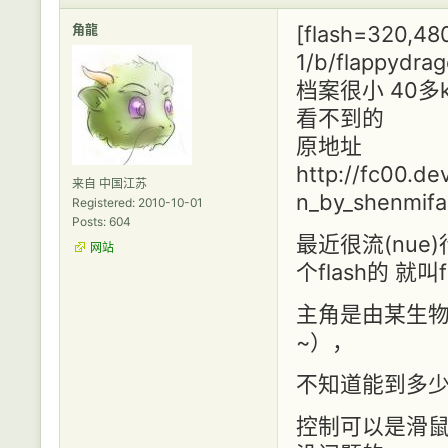
角龍
[flash=320,480
1/b/flappydra
档案很小 40多
看不到的
原地址
http://fc00.de
来自 中国江苏
n_by_shenmif
Registered: 2010-10-01
Posts: 604
最近很流(nue)
网站
个flash的 就叫fl
主角是由某生物
~），
不知道能到多少
控制可以是滑鼠