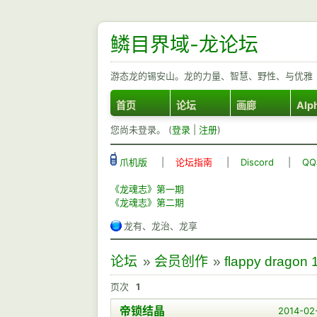
鳞目界域-龙论坛
游态龙的锡安山。龙的力量、智慧、野性、与优雅
首页
论坛
画廊
Alp
您尚未登录。 (
登录
|
注册
)
爪机版
|
论坛指南
|
Discord
|
Q
《龙魂志》第一期
《龙魂志》第二期
龙有、龙治、龙享
论坛
»
会员创作
»
flappy dragon
页次
1
帝锁结晶
2014-02-