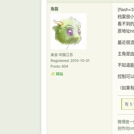
角龍
[flash=
档案很小
看不到
原地址http
最近很流(
主角是由
来自 中国江苏
Registered: 2010-10-01
不知道能
Posts: 604
网站
控制可以
（如果有
有 
微博放一些
创作坑http