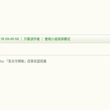
-18 09:45:56
|
只看该作者
|
使用小说阅读模式
的
 by 『圣光守缚者』菈蒂安瑟莉雅