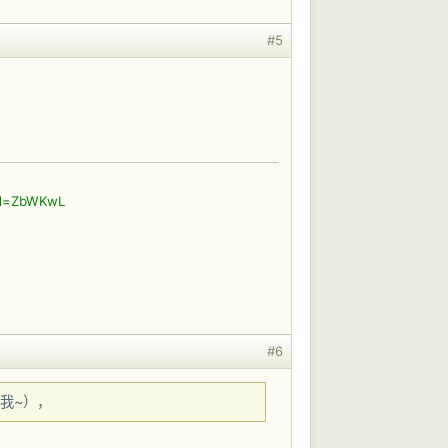
#5
id=ZbWKwL
#6
我~），