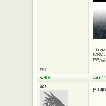
《Drag
短篇教程更
已经变成
离线
火柴龍
2014-02
角龍
撞到墙以