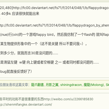
320,480]http://fc00.deviantart.net/fs71/f/2014/048/1/b/flappydrag
 40多k 应该很快就能出来
的
://fc00.deviantart.net/fs71/f/2014/048/1/b/flappydragon_by_she
nue)行(xin)的一个游戏flappy bird，然后我仿制了一个flash的 就叫flapp
某生物提供形象中的一个（这不是关键 所以不要问我~），
到多少分，就我而言30是没问题的……
是滑鼠左键 w键 向上键或者空格键 之一 或者同时都没问题的……
bug就直接反馈好了）
5 位朋友喜欢这篇文章：
龍爪翻書
,
月影之翼
,
shiningdracon
,
魔龍(Molong)
,
Sk
平时的坑和不是很重要的东西http://weibo.com/u/2266185830
://shenmifangke.deviantart.com/