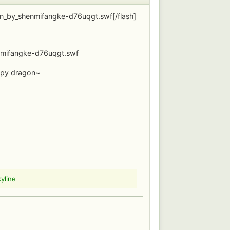
on_by_shenmifangke-d76uqgt.swf[/flash]
nmifangke-d76uqgt.swf
y dragon~
yline