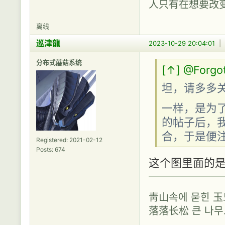
人只有在想要改
离线
巡津龍
2023-10-29 20:04:01
|
分布式蘑菇系统
[↑]
@Forgo
坦，请多多
一样，是为
的帖子后，
合，于是便注
Registered: 2021-02-12
Posts: 674
这个图里面的
靑山속에 묻힌 
落落长松 큰 나