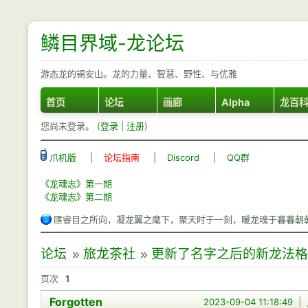
鳞目界域-龙论坛
游态龙的锡安山。龙的力量、智慧、野性、与优雅
首页
论坛
画廊
Alpha
龙百
您尚未登录。 (
登录
|
注册
)
爪机版
|
论坛指南
|
Discord
|
QQ群
《龙魂志》第一期
《龙魂志》第二期
匯睿目之所向，凝龙翼之麾下，聚天时于一刻，暖龙魂于暮暮朝
论坛
»
旅龙茶社
»
更新了名字之后的新龙法
页次
1
Forgotten
2023-09-04 11:18:49
|