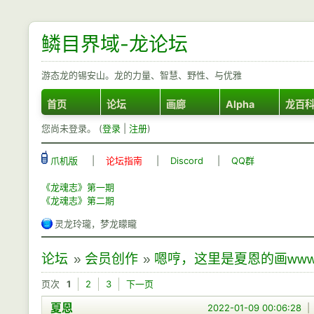
鳞目界域-龙论坛
游态龙的锡安山。龙的力量、智慧、野性、与优雅
首页
论坛
画廊
Alpha
龙百
您尚未登录。 (
登录
|
注册
)
爪机版
|
论坛指南
|
Discord
|
QQ群
《龙魂志》第一期
《龙魂志》第二期
灵龙玲瓏，梦龙矇矓
论坛
»
会员创作
»
嗯哼，这里是夏恩的画www
页次
1
2
3
下一页
夏恩
2022-01-09 00:06:28