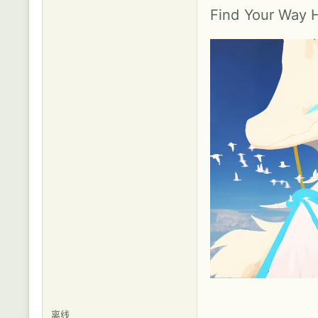
Find Your Way
离线