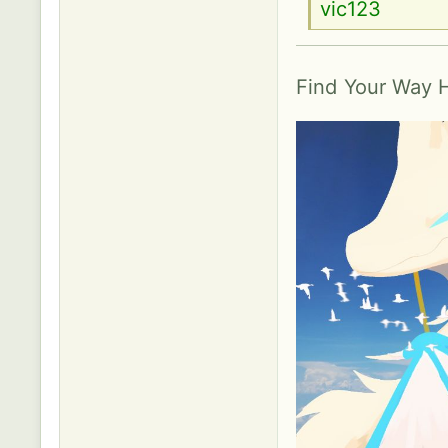
vic123
Find Your Way