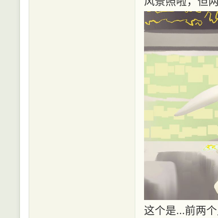
风景照啦，但两
这个是...前