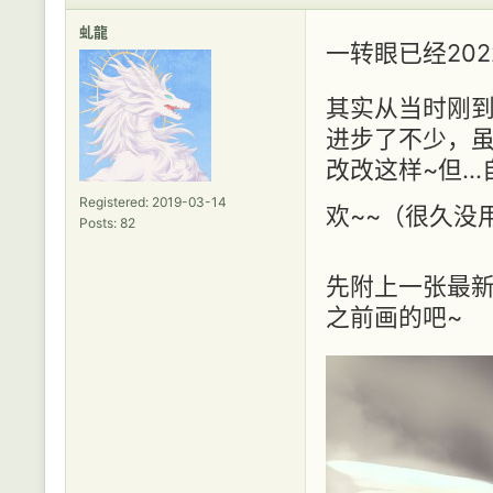
虬龍
一转眼已经20
其实从当时刚到
进步了不少，
改改这样~但.
Registered: 2019-03-14
欢~~（很久没
Posts: 82
先附上一张最新
之前画的吧~