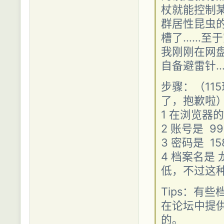
杖就能控制
群居性昆虫
槽了……至于
我刚刚在网
自备避雷针…
步骤：（11
了，抱歉啦
1 在浏览器
2 账号是
99
3 密码是 158
4 档案名是
低，不过这
Tips：有
在论坛中提
的。