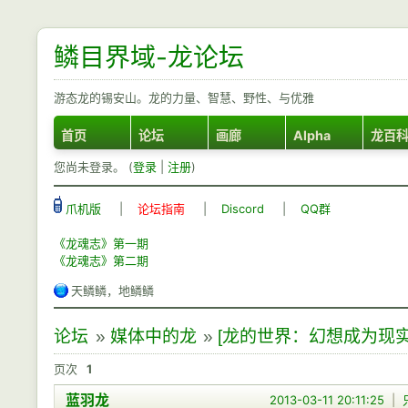
鳞目界域-龙论坛
游态龙的锡安山。龙的力量、智慧、野性、与优雅
首页
论坛
画廊
Alpha
龙百
您尚未登录。 (
登录
|
注册
)
爪机版
|
论坛指南
|
Discord
|
QQ群
《龙魂志》第一期
《龙魂志》第二期
天鳞鳞，地鳞鳞
论坛
»
媒体中的龙
»
[龙的世界：幻想成为现实
页次
1
蓝羽龙
2013-03-11 20:11:25
|