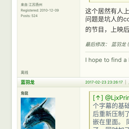
来自 江苏扬州
这个居然有人上传
Registered: 2010-12-09
Posts: 524
问题是坑人的c
的节目，上映
最后修改： 蓝羽龙 (201
I hope to find a
离线
蓝羽龙
2017-02-23 23:26:17
|
角龍
[↑]
@LjxPr
个字幕的基
后重新压制
嵌在里面。