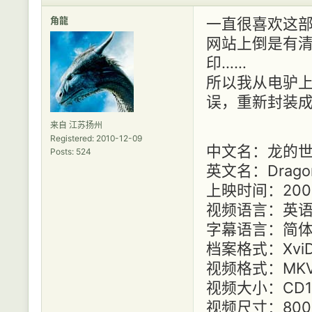
角龍
一直很喜欢这
网站上倒是有
印……
所以我从电驴
误，重新封装成
来自 江苏扬州
Registered: 2010-12-09
中文名：龙的世
Posts: 524
英文名：Dragons 
上映时间：200
视频语言：英
字幕语言：简
档案格式：XviD 
视频格式：MK
视频大小：CD1+
视频尺寸：800 