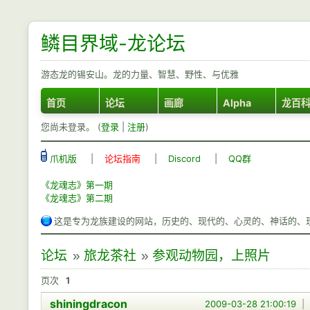
鳞目界域-龙论坛
游态龙的锡安山。龙的力量、智慧、野性、与优雅
首页
论坛
画廊
Alpha
龙百
您尚未登录。 (
登录
|
注册
)
爪机版
|
论坛指南
|
Discord
|
QQ群
《龙魂志》第一期
《龙魂志》第二期
这是专为龙族建设的网站，历史的、现代的、心灵的、神话的、
论坛
»
旅龙茶社
»
参观动物园，上照片
页次
1
shiningdracon
2009-03-28 21:00:19
|