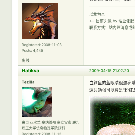
以龙为本
<-- 目前头像 by 理业化肥
联系方式：站内短消息或
Registered: 2008-11-03
Posts: 4,445
离线
Hatikva
2009-04-15 21:02:20
|
Tezilla
白鳄鱼的蓝眼睛很漂亮
这只勉强可以算是“粉红
来自 亚次兰 塞纳维州 密立安市 联邦
理工大学信息物理学院预科
Registered: 2008-11-13