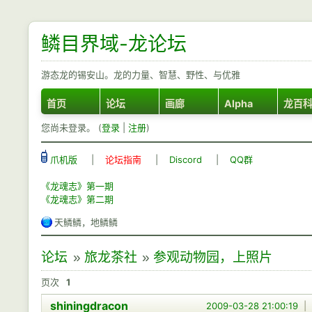
鳞目界域-龙论坛
游态龙的锡安山。龙的力量、智慧、野性、与优雅
首页
论坛
画廊
Alpha
龙百
您尚未登录。 (
登录
|
注册
)
爪机版
|
论坛指南
|
Discord
|
QQ群
《龙魂志》第一期
《龙魂志》第二期
天鳞鳞，地鳞鳞
论坛
»
旅龙茶社
»
参观动物园，上照片
页次
1
shiningdracon
2009-03-28 21:00:19
|