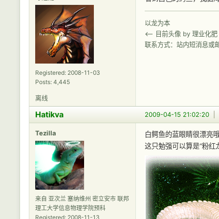
以龙为本
<-- 目前头像 by 理业化肥
联系方式：站内短消息或
Registered: 2008-11-03
Posts: 4,445
离线
Hatikva
2009-04-15 21:02:20
|
Tezilla
白鳄鱼的蓝眼睛很漂亮
这只勉强可以算是“粉红
来自 亚次兰 塞纳维州 密立安市 联邦
理工大学信息物理学院预科
Registered: 2008-11-13