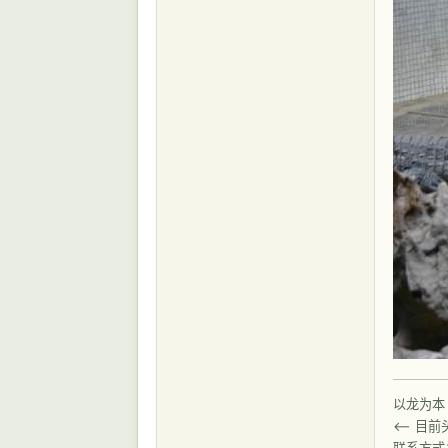
以龙为本
<-- 目
联系方式