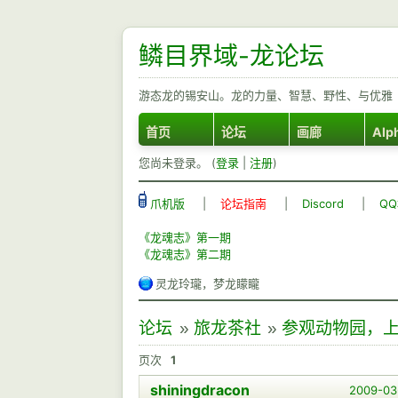
鳞目界域-龙论坛
游态龙的锡安山。龙的力量、智慧、野性、与优雅
首页
论坛
画廊
Alp
您尚未登录。 (
登录
|
注册
)
爪机版
|
论坛指南
|
Discord
|
Q
《龙魂志》第一期
《龙魂志》第二期
灵龙玲瓏，梦龙矇矓
论坛
»
旅龙茶社
»
参观动物园，
页次
1
shiningdracon
2009-03