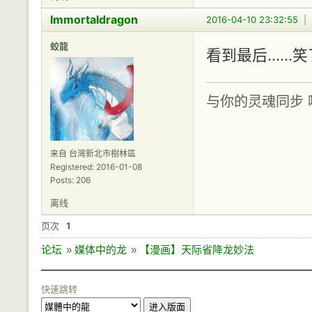
Immortaldragon
2016-04-10 23:32:55
|
蛟龍
看到最后......
与你的灵魂同步
来自 台灣新北市樹林區
Registered: 2016-01-08
Posts: 206
离线
页次
1
论坛
»
媒体中的龙
»
【漫画】天际省降龙妙法
快速跳转