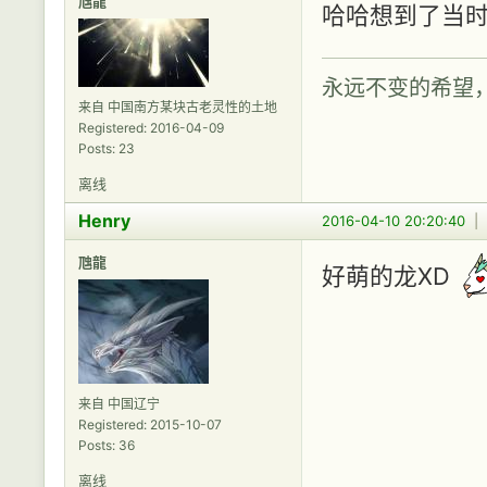
虺龍
哈哈想到了当
永远不变的希望
来自 中国南方某块古老灵性的土地
Registered: 2016-04-09
Posts: 23
离线
Henry
2016-04-10 20:20:40
|
虺龍
好萌的龙XD
来自 中国辽宁
Registered: 2015-10-07
Posts: 36
离线