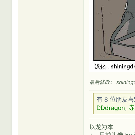
最后修改： shiningdra
有 8 位朋友
DDdragon
,
赤
以龙为本