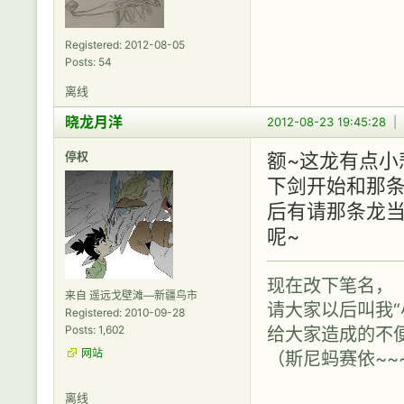
Registered: 2012-08-05
Posts: 54
离线
晓龙月洋
2012-08-23 19:45:28
|
停权
额~这龙有点小
下剑开始和那
后有请那条龙
呢~
现在改下笔名，
来自 遥远戈壁滩—新疆鸟市
请大家以后叫我“
Registered: 2010-09-28
给大家造成的不
Posts: 1,602
网站
（斯尼蚂赛依~~
离线