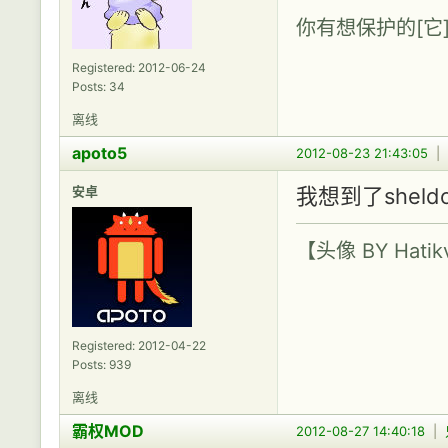
你有想保护的[它
Registered: 2012-06-24
Posts: 34
离线
apoto5
2012-08-23 21:43:05
|
安卓
我想到了sheldo
【头像 BY Hatik
Registered: 2012-04-22
Posts: 939
离线
霸权MOD
2012-08-27 14:40:18
|