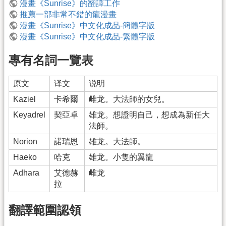
漫畫《Sunrise》的翻譯工作
推薦一部非常不錯的龍漫畫
漫畫《Sunrise》中文化成品-簡體字版
漫畫《Sunrise》中文化成品-繁體字版
專有名詞一覽表
原文
译文
说明
Kaziel
卡希爾
雌龙。大法師的女兒。
Keyadrel
契亞卓
雄龙。想證明自己，想成為新任大
法師。
Norion
諾瑞恩
雄龙。大法師。
Haeko
哈克
雄龙。小隻的翼龍
Adhara
艾德赫
雌龙
拉
翻譯範圍認領