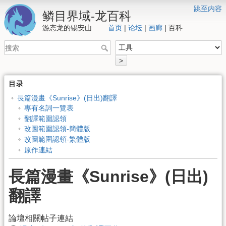
跳至内容
鳞目界域-龙百科
游态龙的锡安山
首页
|
论坛
|
画廊
| 百科
>
目录
長篇漫畫《Sunrise》(日出)翻譯
專有名詞一覽表
翻譯範圍認領
改圖範圍認領-簡體版
改圖範圍認領-繁體版
原作連結
長篇漫畫《Sunrise》(日出)
翻譯
論壇相關帖子連結