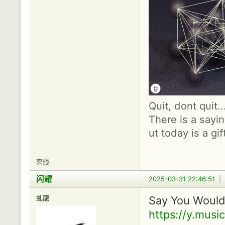
Quit, dont quit.
There is a sayin
ut today is a gif
离线
闪耀
2025-03-31 22:46:51
|
虬龍
Say You Wou
https://y.mus