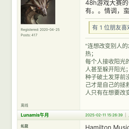
48h游戏大赛
有。。情调，
有 1 位朋友
Registered: 2020-04-25
Posts: 417
"连想改变别人
热；
每个人接收阳光
人甚至躲开阳光
种子破土发芽前
己才是自己的拯救
人只有在想要改
离线
Lunamis午月
2025-02-11 15:26:39
|
虬龍
Hamilton Mu