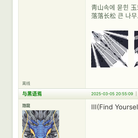
靑山속에 묻힌 
落落长松 큰 나
离线
与黑语焉
2025-03-05 20:55:09
虺龍
III(Find Yours