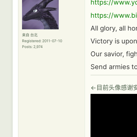
https://www.
https://www.bi
All glory, all h
来自 台北
Victory is upo
Registered: 2011-07-10
Posts: 2,974
Our savior, figh
Send armies t
←目前头像感谢