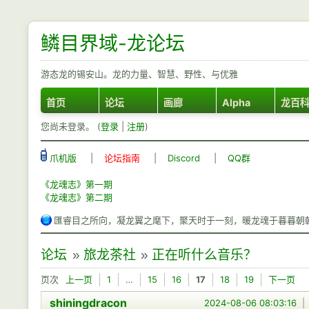
鳞目界域-龙论坛
游态龙的锡安山。龙的力量、智慧、野性、与优雅
首页
论坛
画廊
Alpha
龙百
您尚未登录。 (
登录
|
注册
)
爪机版
|
论坛指南
|
Discord
|
QQ群
《龙魂志》第一期
《龙魂志》第二期
匯睿目之所向，凝龙翼之麾下，聚天时于一刻，暖龙魂于暮暮朝
论坛
»
旅龙茶社
»
正在听什么音乐？
页次
上一页
1
…
15
16
17
18
19
下一页
shiningdracon
2024-08-06 08:03:16