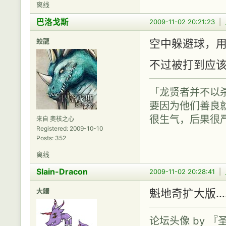
离线
巴洛戈斯
2009-11-02 20:21:23
|
蛟龍
空中躲避球，
不过被打到应该
「龙贤者并不以
要因为他们善良
很生气，后果很
来自 奧核之心
Registered: 2009-10-10
Posts: 352
离线
Slain-Dracon
2009-11-02 20:28:41
|
大觸
魁地奇扩大版…
论坛头像 by 