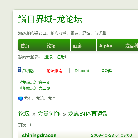
鳞目界域-龙论坛
游态龙的锡安山。龙的力量、智慧、野性、与优雅
首页
论坛
画廊
Alpha
龙百
您尚未登录。 (
登录
|
注册
)
爪机版
|
论坛指南
|
Discord
|
QQ群
《龙魂志》第一期
《龙魂志》第二期
龙有、龙治、龙享
论坛
»
会员创作
»
龙族的体育运动
页次
1
shiningdracon
2009-10-23 01:09:06
|