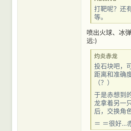
打靶呢？还
等。
喷出火球、冰弹
远:)
灼炎赤龙
投石块吧，
距离和准确
（？）
于是赤想到
龙拿着另一
后，交换角
＝ ＝很好…