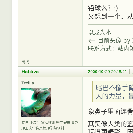
铅球么？:)
又想到一个：
以龙为本
<-- 目前头像 b
联系方式：站内
离线
Hatikva
2009-10-29 20:18:21
|
Tezilla
尾巴不像手
大的力量，最
象鼻子里面连
其实像人类的
来自 亚次兰 塞纳维州 密立安市 联邦
理工大学信息物理学院预科
玩得更精彩，