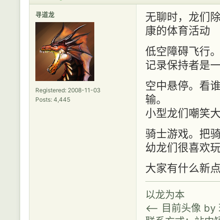
寻道龙
无聊时，龙们
康的体育活动
低空障碍飞行
记录保持者是
空中悬停。看
Registered: 2008-11-03
输。
Posts: 4,445
小型龙们嘲笑
骑士游戏。把
幼龙们很喜欢
大家有什么新点
以龙为本
<-- 目前头像 b