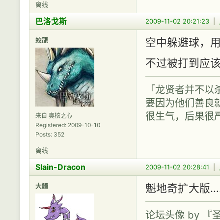
离线
巴洛戈斯
2009-11-02 20:21:23
|
蛟龍
空中躲避球，
不过被打到应该
「龙贤者并不以
要因为他们善良
很生气，后果很
来自 奧核之心
Registered: 2009-10-10
Posts: 352
离线
Slain-Dracon
2009-11-02 20:28:41
|
大觸
魁地奇扩大版…
论坛头像 by 