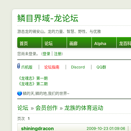
鳞目界域-龙论坛
游态龙的锡安山。龙的力量、智慧、野性、与优雅
首页
论坛
画廊
Alpha
龙百
您尚未登录。 (
登录
|
注册
)
爪机版
|
论坛指南
|
Discord
|
QQ群
《龙魂志》第一期
《龙魂志》第二期
鳞的天,鳞的地,我们的世界~
论坛
»
会员创作
»
龙族的体育运动
页次
1
shiningdracon
2009-10-23 01:09:06
|