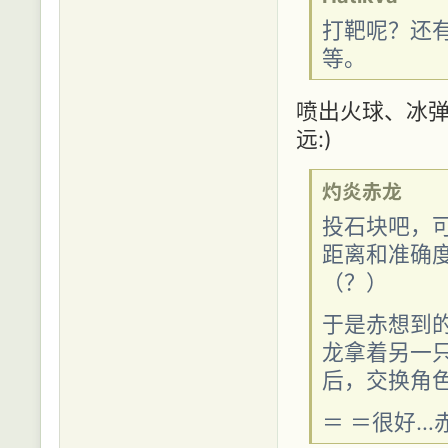
打靶呢？还
等。
喷出火球、冰弹
远:)
灼炎赤龙
投石块吧，
距离和准确
（？）
于是赤想到
龙拿着另一
后，交换角
＝ ＝很好…