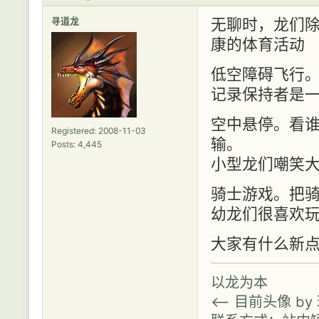
寻道龙
无聊时，龙们
康的体育活动
低空障碍飞行
记录保持者是
空中悬停。看
Registered: 2008-11-03
输。
Posts: 4,445
小型龙们嘲笑
骑士游戏。把
幼龙们很喜欢
大家有什么新点
以龙为本
<-- 目前头像 b