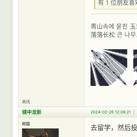
有 1 位朋友
靑山속에 묻힌 
落落长松 큰 나
离线
镜中龙影
2024-02-26 12:09:21
|
蛟龍
去留学，然后投入