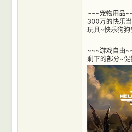
~~~宠物用品~
300万的快乐
玩具~快乐狗狗
~~~游戏自由~
剩下的部分~促