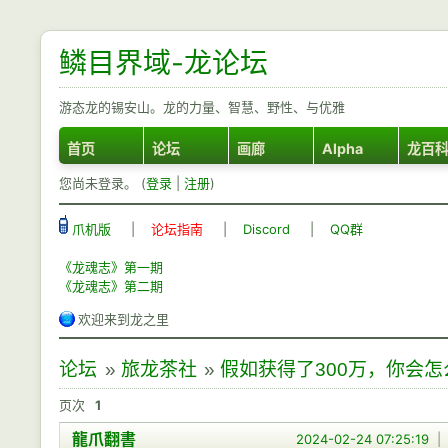
鳞目界域-龙论坛
游态龙的锡安山。龙的力量、智慧、野性、与优雅
首页
论坛
画廊
Alpha
龙百
您尚未登录。 (
登录
|
注册
)
爪机版
|
论坛指南
|
Discord
|
QQ群
《龙魂志》第一期
《龙魂志》第二期
欢迎来到龙之里
论坛
»
旅龙茶社
»
假如获得了300万，你会怎
页次
1
龍爪翻書
2024-02-24 07:25:19