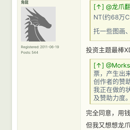
角龍
[↑]
@龙爪
NT(约68
托一些图画
Registered: 2011-06-19
投资主题最棒XD
Posts: 544
[↑]
@Morks
票，产生出
创作者的赞
我正在做的
及赞助力度。
完全同意，用钱
但我又想想龙爪