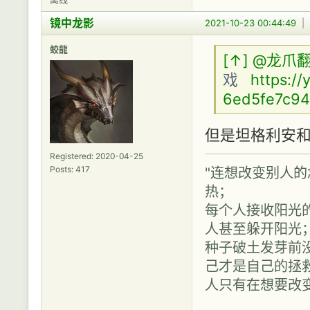
镜中龙影
2021-10-23 00:44:49
|
蛟龍
[↑]
@龙爪
戏
https://
6ed5fe7c94f
但是坦格利安和
Registered: 2020-04-25
Posts: 417
"连想改变别人
热；
每个人接收阳光
人甚至躲开阳光
种子破土发芽前
己才是自己的拯救
人只有在想要改