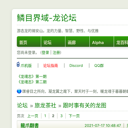
鳞目界域-龙论坛
游态龙的锡安山。龙的力量、智慧、野性、与优雅
首页
论坛
画廊
Alpha
龙百
您尚未登录。 (
登录
|
注册
)
爪机版
|
论坛指南
|
Discord
|
QQ群
《龙魂志》第一期
《龙魂志》第二期
匯睿目之所向，凝龙翼之麾下，聚天时于一刻，暖龙魂于暮暮朝
论坛
»
旅龙茶社
»
跟时事有关的龙图
页次
上一页
1
2
3
下一页
龍爪翻書
2021-07-17 10:48:47
|