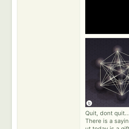
Quit, dont quit.
There is a sayin
ut today is a gif