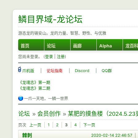
鳞目界域-龙论坛
游态龙的锡安山。龙的力量、智慧、野性、与优雅
首页
论坛
画廊
Alpha
龙百
您尚未登录。 (
登录
|
注册
)
爪机版
|
论坛指南
|
Discord
|
QQ群
《龙魂志》第一期
《龙魂志》第二期
一爪一天地，一鳞一世界
论坛
»
会员创作
»
某肥的摸鱼楼（2024.5.23
页次
上一页
1
2
3
4
下一页
棘刺
2020-02-14 22:46:57