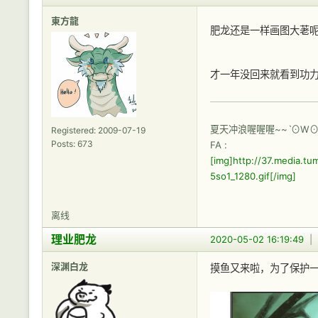
東方龍
肥龙还是一样画图大荖呢
才一年没回来就看到功
夏天冲浪喔喔喔~~ˋ⊙W⊙
Registered: 2009-07-19
Posts: 673
FA :
[img]http://37.media.
5so1_1280.gif[/img]
离线
理业肥龙
2020-05-02 16:19:49
|
深渊白龙
摸鱼又来啦，为了保护