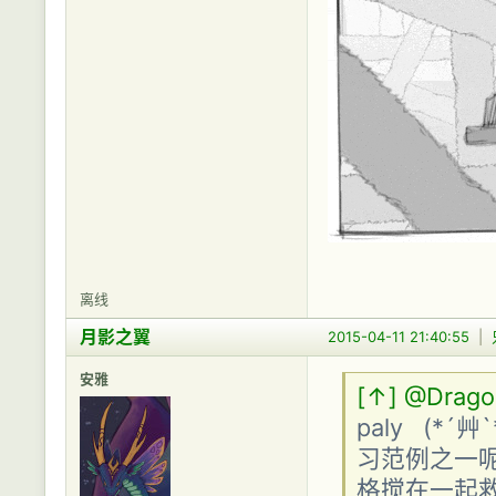
离线
月影之翼
2015-04-11 21:40:55
|
安雅
[↑]
@Drago
paly (*
习范例之一呢
格搅在一起救