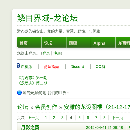
鳞目界域-龙论坛
游态龙的锡安山。龙的力量、智慧、野性、与优雅
首页
论坛
画廊
Alpha
龙百
您尚未登录。 (
登录
|
注册
)
爪机版
|
论坛指南
|
Discord
|
QQ群
《龙魂志》第一期
《龙魂志》第二期
鳞的天,鳞的地,我们的世界~
论坛
»
会员创作
»
安雅的龙设图楼（21-12-1
页次
上一页
1
2
3
4
5
6
7
8
下一页
月影之翼
2015-04-11 21:09:48
|