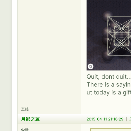
Quit, dont quit.
There is a sayin
ut today is a gif
离线
月影之翼
2015-04-11 21:16:29
|
安雅