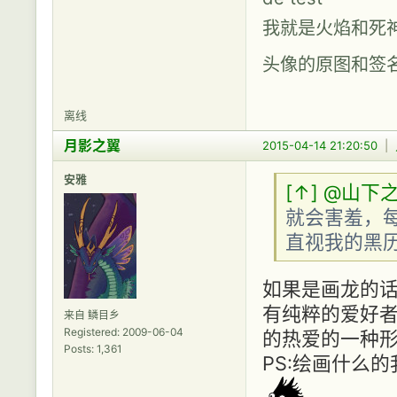
我就是火焰和死
头像的原图和签名图
离线
月影之翼
2015-04-14 21:20:50
|
安雅
[↑]
@山下
就会害羞，
直视我的黑历
如果是画龙的话
有纯粹的爱好者
来自 鳞目乡
Registered: 2009-06-04
的热爱的一种形式罢
Posts: 1,361
PS:绘画什么的