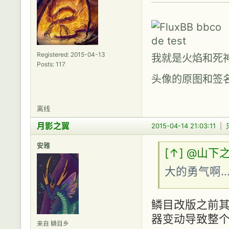
Registered: 2015-04-13
我就是火焰和死
Posts: 117
头像的原图和签名图
离线
月影之翼
2015-04-14 21:03:11
|
安雅
[↑]
@山下
大的勇气啊
鳞目改版之前其
器变动导致整个画
来自 鳞目乡