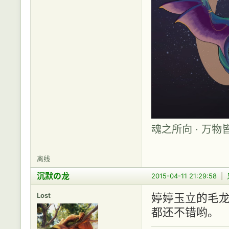
魂之所向 · 万物
离线
沉默の龙
2015-04-11 21:29:58
|
Lost
婷婷玉立的毛
都还不错哟。