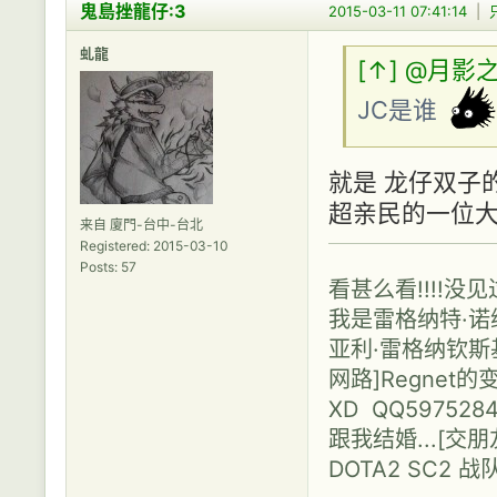
鬼島挫龍仔:3
2015-03-11 07:41:14
|
虬龍
[↑]
@月影
JC是谁
就是 龙仔双子
超亲民的一位大
来自 廈門-台中-台北
Registered: 2015-03-10
Posts: 57
看甚么看!!!!没
我是雷格纳特·诺维利
亚利·雷格纳钦斯基（N
网路]Regne
XD QQ597528
跟我结婚...[
DOTA2 SC2 战