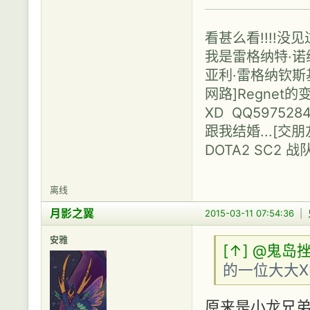
看甚么看!!!!没
我是雷格纳特·诺维利
亚利·雷格纳钦斯基（N
网路]Regne
XD QQ597528
跟我结婚...[
DOTA2 SC2 战
离线
月影之翼
2015-03-11 07:54:36
|
安雅
[↑]
@鬼岛挫
的一位大大X
原来是小龙兄弟的作