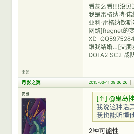
看甚么看!!!!没
我是雷格纳特·诺维利
亚利·雷格纳钦斯基（N
网路]Regne
XD QQ597528
跟我结婚...[
DOTA2 SC2 战
离线
月影之翼
2015-03-11 08:36:26
|
安雅
[↑]
@鬼岛挫
我说这种话其
我也能听懂他
2种可能性