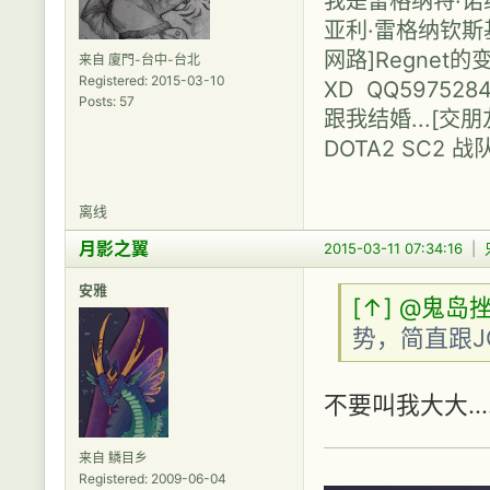
我是雷格纳特·诺维利
亚利·雷格纳钦斯基（N
网路]Regne
来自 廈門-台中-台北
Registered: 2015-03-10
XD QQ597528
Posts: 57
跟我结婚...[
DOTA2 SC2 战
离线
月影之翼
2015-03-11 07:34:16
|
安雅
[↑]
@鬼岛挫
势，简直跟J
不要叫我大大....
来自 鳞目乡
Registered: 2009-06-04