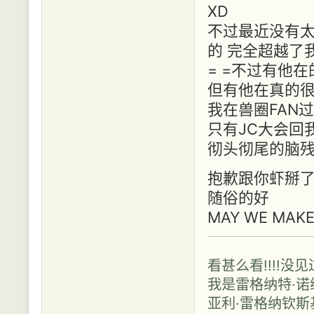
XD
不过最近没有太
的 完全超越了
= =不过有他
但有他在真的很
我在兽圈FAN
只有JC大会回我
彻头彻尾的脑残
抱歉跟你虾掰了
随俗的好
MAY WE MAKE
看甚么看!!!!没
我是雷格纳特·诺维利
亚利·雷格纳钦斯基（N