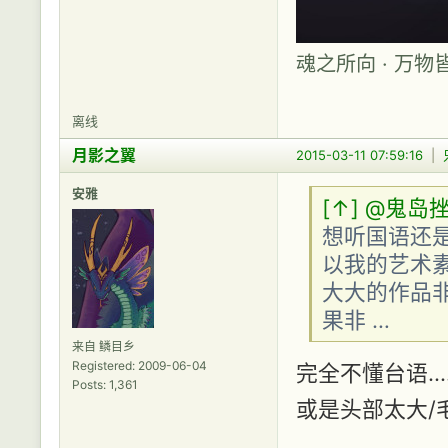
魂之所向 · 万物
离线
月影之翼
2015-03-11 07:59:16
|
安雅
[↑]
@鬼岛挫
想听国语还是
以我的艺术素
大大的作品
果非 …
来自 鳞目乡
Registered: 2009-06-04
完全不懂台语..
Posts: 1,361
或是头部太大/毛