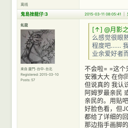
离线
鬼島挫龍仔:3
2015-03-11 08:05:41
|
虬龍
[↑]
@月影
么感觉很眼熟
程度吧...
业余爱好者而已..
不会啦= =这
来自 廈門-台中-台北
Registered: 2015-03-10
安雅大大 在你
Posts: 57
但说真的 我认
阿姆罗最亲民 
亲民的。用贴吧
好脸色看，但J
都给了详细的
那边指手画脚的