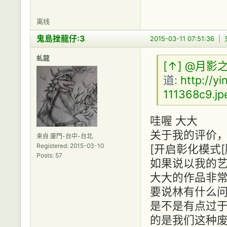
离线
鬼島挫龍仔:3
2015-03-11 07:51:36
|
虬龍
[↑]
@月影
道:
http://y
111368c9.jp
哇喔 大大
关于我的评价
来自 廈門-台中-台北
Registered: 2015-03-10
[开启彰化模式[
Posts: 57
如果说以我的艺
大大的作品非常
要说林有什么问
是不是有点过于.
的是我们这种废