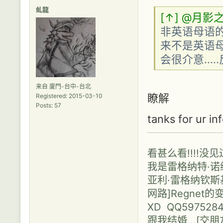
虬龍
[↑]
@月影
非英语母语的
来不是英语
会很介意...
来自 廈門-台中-台北
瞭解
Registered: 2015-03-10
Posts: 57
tanks for ur i
看甚么看!!!!没
我是雷格纳特·诺维利
亚利·雷格纳钦斯基（N
网路]Regne
XD QQ597528
跟我结婚...[