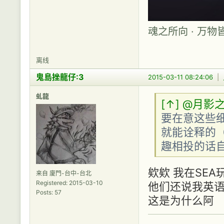
魂之所向 · 万物
离线
鬼島挫龍仔:3
2015-03-11 08:24:06
|
虬龍
[↑]
@月影
要在意这些细
就能诠释的（
趣相投的话自
欸欸 我在SE
来自 廈門-台中-台北
Registered: 2015-03-10
他们还说我英语
Posts: 57
这是为什么阿