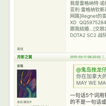
我是雷格纳特·诺维利
亚利·雷格纳钦斯基（N
网路]Regne
XD QQ597528
跟我结婚...[
DOTA2 SC2 战
离线
月影之翼
2015-03-11 08:20:02
|
安雅
@鬼岛挫龙仔
你在加拿大
MAY WE MA
一句话5个词用错2
的不是一句话
来自 鳞目乡