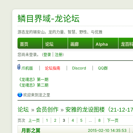
鳞目界域-龙论坛
游态龙的锡安山。龙的力量、智慧、野性、与优雅
首页
论坛
画廊
Alpha
龙百
您尚未登录。 (
登录
|
注册
)
爪机版
|
论坛指南
|
Discord
|
QQ群
《龙魂志》第一期
《龙魂志》第二期
欢迎来到龙之里
论坛
»
会员创作
»
安雅的龙设图楼（21-12-1
页次
上一页
1
2
3
4
5
…
8
下一页
月影之翼
2015-02-10 14:35:53
|