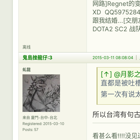
网路]Regne
XD QQ597528
跟我结婚...[
DOTA2 SC2 战
离线
鬼島挫龍仔:3
2015-03-11 08:08:04
|
虬龍
[↑]
@月影
直都是被吐槽肢
第一次有说
所以台湾有句古
来自 廈門-台中-台北
Registered: 2015-03-10
Posts: 57
看甚么看!!!!没