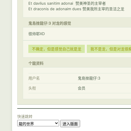
Et davlius sanitim adonai 赞美神圣的主宰者
Et draconis de adonaim dues 赞美我所主宰的圣洁之龙
鬼島挫龍仔:3 对龙的感觉
很帅耶XD
不确定，但是感觉自己就是龙
我不是龙，但是对龙很
个龍资料
用户名
鬼島挫龍仔:3
头衔
会员
快速跳转