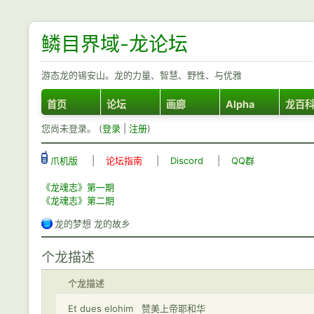
鳞目界域-龙论坛
游态龙的锡安山。龙的力量、智慧、野性、与优雅
首页
论坛
画廊
Alpha
龙百
您尚未登录。 (
登录
|
注册
)
爪机版
|
论坛指南
|
Discord
|
QQ群
《龙魂志》第一期
《龙魂志》第二期
龙的梦想 龙的故乡
个龙描述
个龙描述
Et dues elohim 赞美上帝耶和华