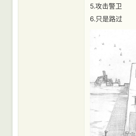
5.攻击警卫
6.只是路过