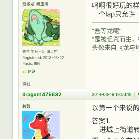
翡翠龙-崎玉川
呜啊很好玩的
一个lap只允
“吾等龙呢”
“是被诅咒而生，被
头像来自《龙与
来自 坐标不定 游走中
Registered: 2013-05-22
Posts: 696
网站
离线
dragon1475632
2014-03-19 19:56:19
|
蛟龍
以第一个来说的
答案1.
进城上街道转