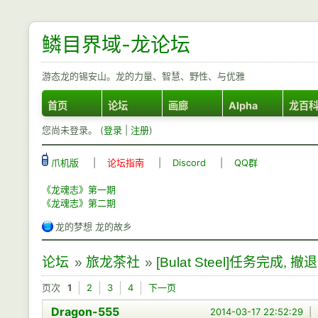
鳞目界域-龙论坛
游态龙的锡安山。龙的力量、智慧、野性、与优雅
首页
论坛
画廊
Alpha
龙百
您尚未登录。 (
登录
|
注册
)
爪机版
|
论坛指南
|
Discord
|
QQ群
《龙魂志》第一期
《龙魂志》第二期
龙的梦想 龙的故乡
论坛
»
旅龙茶社
»
[Bulat Steel]任务完成, 撤退
页次
1
2
3
4
下一页
Dragon-555
2014-03-17 22:52:29
|