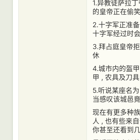
1.异教徒萨拉丁
的皇帝正在偷
2.十字军正准备
十字军经过时
3.拜占庭皇帝
休
4.城市内的盔
甲 , 农具及刀
5.听说某座名
当感叹该城邑
现在有更多种族也
人 , 也有些来
你甚至还看到