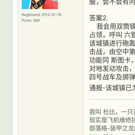
服，会不会有
Registered: 2012-01-16
答案2.
Posts: 384
我会用双筒镜
占领，呼叫 六管
该城镇进行砲轰
击战，由空中第
功能同 斯图卡
对地发动攻击，
四号战车及掷
通报-该城镇已
我叫 杜比，一只
现实是飞机维修技
部落格-装甲之龙