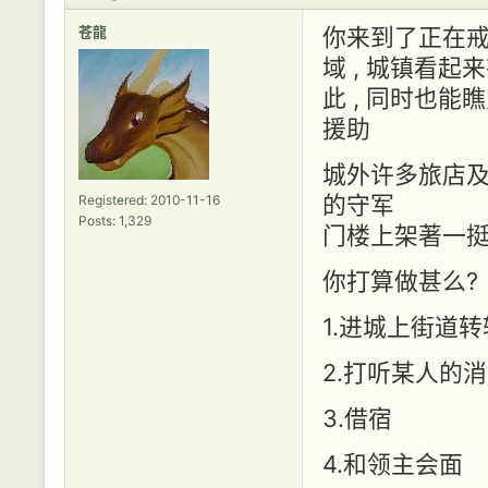
苍龍
你来到了正在戒
域 , 城镇看起
此 , 同时也能
援助
城外许多旅店及
的守军
Registered: 2010-11-16
Posts: 1,329
门楼上架著一挺
你打算做甚么?
1.进城上街道转
2.打听某人的
3.借宿
4.和领主会面