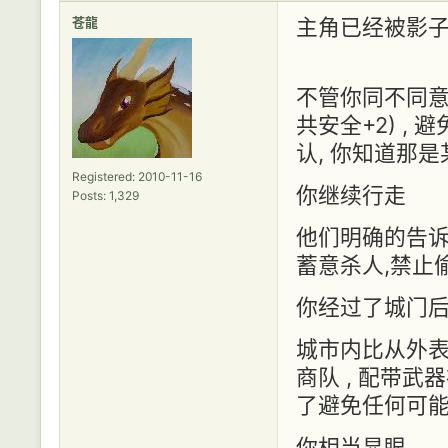
苍龍
主角已经被影子
不管你同不同意
共安全+2) ,
认, 你知道那
Registered: 2010-11-16
你继续行走
Posts: 1,329
他们明确的告诉
蓄意杀人,禁止偷
你经过了城门
城市内比从外表
商队 , 配带武
了避免任何可能
你相当显眼