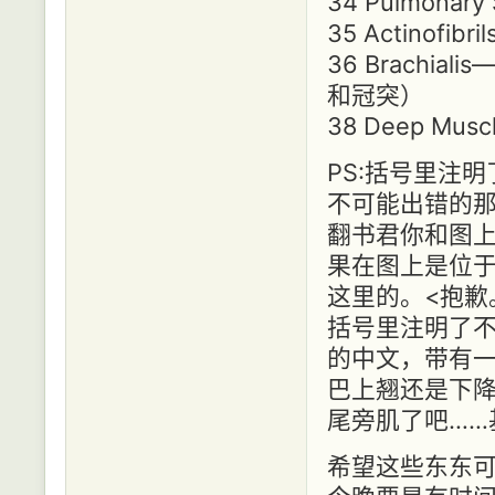
34 Pulmona
35 Actinof
36 Brach
和冠突）
38 Deep 
PS:括号里注
不可能出错的那
翻书君你和图
果在图上是位
这里的。<抱歉
括号里注明了不
的中文，带有
巴上翘还是下
尾旁肌了吧……
希望这些东东可