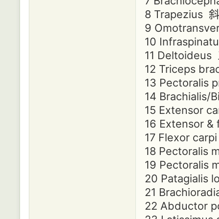
7 Brachiocep
8 Trapezius
9 Omotransv
10 Infraspin
11 Deltoideu
12 Triceps b
13 Pectorali
14 Brachiali
15 Extensor 
16 Extensor
17 Flexor ca
18 Pectorali
19 Pectorali
20 Patagiali
21 Brachiorad
22 Abductor 