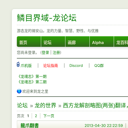
鳞目界域-龙论坛
游态龙的锡安山。龙的力量、智慧、野性、与优雅
首页
论坛
画廊
Alpha
龙百
您尚未登录。 (
登录
|
注册
)
爪机版
|
论坛指南
|
Discord
|
QQ群
《龙魂志》第一期
《龙魂志》第二期
欢迎来到龙之里
论坛
»
龙的世界
»
西方龙解剖略图(两张)翻译
页次
1
2
下一页
龍爪翻書
2013-04-30 22:22:59