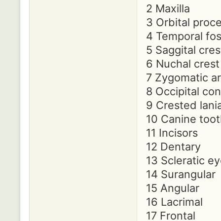
2 Maxilla
3 Orbital proc
4 Temporal fo
5 Saggital cre
6 Nuchal crest
7 Zygomatic a
8 Occipital co
9 Crested lania
10 Canine too
11 Incisors
12 Dentary
13 Scleratic ey
14 Surangular
15 Angular
16 Lacrimal
17 Frontal