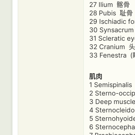
27 Ilium 髂骨
28 Pubis 耻骨
29 Ischiadic
30 Synsacr
31 Scleratic
32 Cranium
33 Fenestra
肌肉
1 Semispinal
2 Sterno-occi
3 Deep mus
4 Sternocle
5 Sternohyo
6 Sternoceph