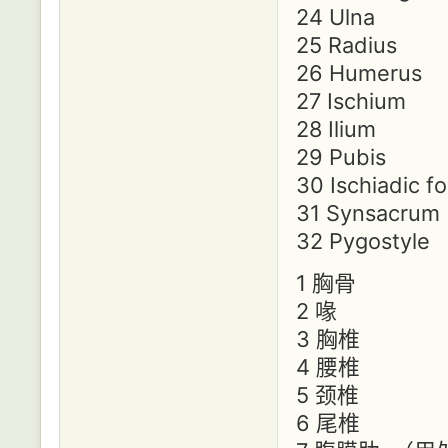
24 Ulna
25 Radius
26 Humerus
27 Ischium
28 Ilium
29 Pubis
30 Ischiadic f
31 Synsacrum
32 Pygostyle
1 胸骨
2 喙
3 胸椎
4 腰椎
5 颈椎
6 尾椎