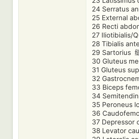
23 Latissimu
24 Serratus 
25 External 
26 Recti abd
27 Iliotibia
28 Tibialis a
29 Sartoriu
30 Gluteus 
31 Gluteus su
32 Gastrocn
33 Biceps f
34 Semitend
35 Peroneus
36 Caudofem
37 Depresso
38 Levator 