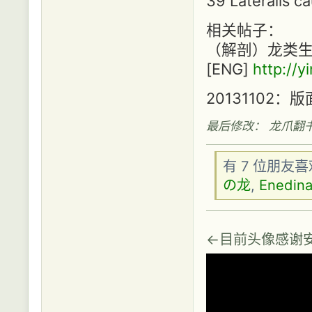
39 Lateralis
相关帖子：
（解剖）龙类生理
[ENG]
http://
20131102：
最后修改： 龙爪翻书 (20
有 7 位朋友
の龙
,
Enedin
←目前头像感谢