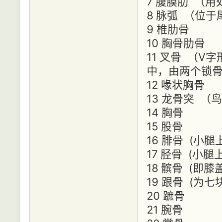
7 腹膜肋 （
8 脉弧 （位
9 椎肋骨
10 胸骨肋骨
11 叉骨 （
中，由两个锁
12 喙状胸骨
13 龙骨突 
14 胸骨
15 股骨
16 腓骨 (小
17 胫骨 (小
18 髌骨 (即膝
19 跟骨 (
20 蹠骨
21 腕骨