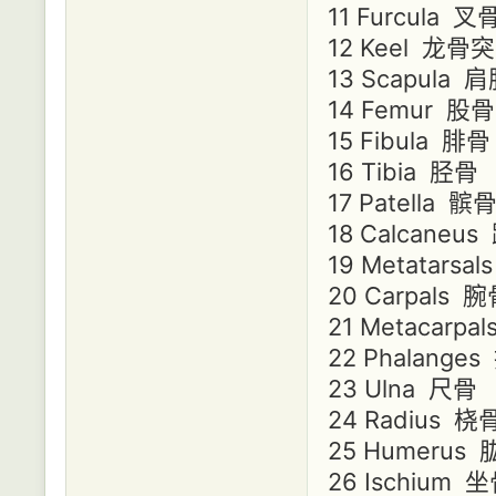
11 Furcula 叉
12 Keel 龙骨突
13 Scapula 
14 Femur 股骨
15 Fibula 腓骨
16 Tibia 胫骨
17 Patella 髌
18 Calcaneu
19 Metatarsa
20 Carpals 
21 Metacarpa
22 Phalange
23 Ulna 尺骨
24 Radius 桡
25 Humerus
26 Ischium 