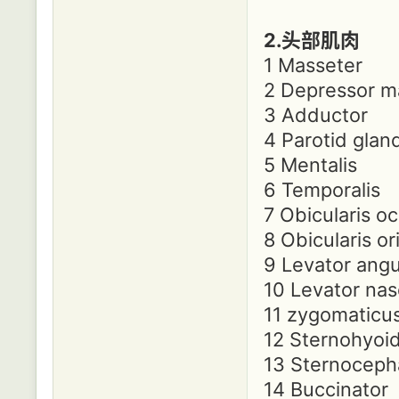
2.头部肌肉
1 Masseter
2 Depressor m
3 Adductor
4 Parotid glan
5 Mentalis
6 Temporalis
7 Obicularis oc
8 Obicularis or
9 Levator angul
10 Levator naso
11 zygomaticu
12 Sternohyoi
13 Sternoceph
14 Buccinator