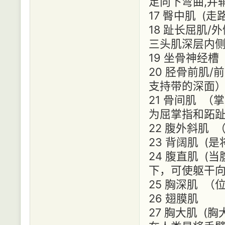
足向下弯曲,并
17 臀中肌 (
18 趾长屈肌
三头肌深层内侧
19 坐骨神经槽
20 胫骨前肌
支持带的深面
21 骨间肌 
为屈掌指和跖
22 腹外斜肌
23 背阔肌 
24 腹直肌 
下，可使躯干向
25 胸深肌 
26 翅膜肌
27 胸大肌 