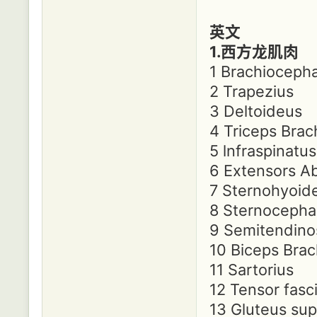
英文
1.西方龙肌肉
1 Brachiocepha
2 Trapezius
3 Deltoideus
4 Triceps Brach
5 lnfraspinatus
6 Extensors A
7 Sternohyoid
8 Sternocepha
9 Semitendino
10 Biceps Brac
11 Sartorius
12 Tensor fasc
13 Gluteus supe