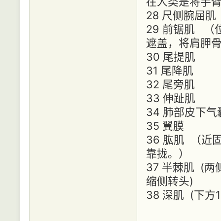
在人类是将手臂
28 尺侧腕屈肌
29 前锯肌 
遮盖，将肩胛
30 尾提肌
31 尾降肌
32 尾旁肌
33 伸趾肌
34 肺部皮下
35 翼膜
36 肱肌 （
靠拢。）
37 半棘肌 
缩侧转头)
38 深肌 (下方