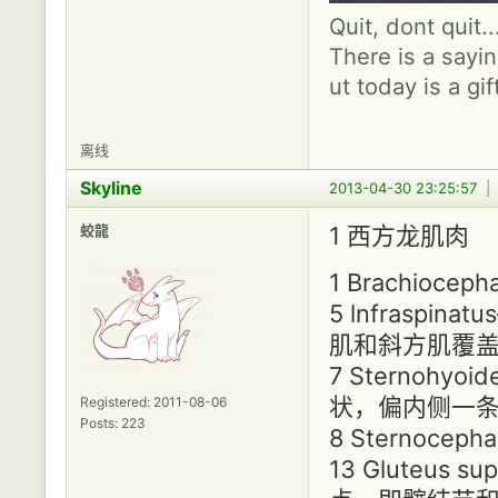
Quit, dont quit.
There is a sayin
ut today is a gif
离线
Skyline
2013-04-30 23:25:57
蛟龍
1 西方龙肌肉
1 Brachio
5 lnfrasp
肌和斜方肌覆
7 Sterno
状，偏内侧一
Registered: 2011-08-06
Posts: 223
8 Sternoc
13 Gluteus