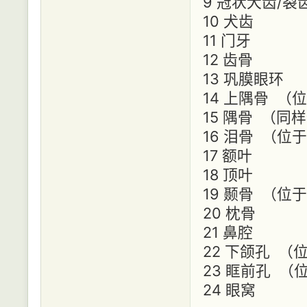
9 冠状犬齿/裂
10 犬齿
11 门牙
12 齿骨
13 巩膜眼环
14 上隅骨 （
15 隅骨 （
16 泪骨 （
17 额叶
18 顶叶
19 颞骨 （
20 枕骨
21 鼻腔
22 下颌孔 
23 眶前孔 
24 眼窝