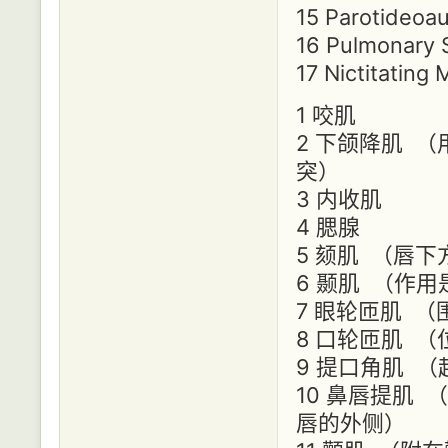
15 Parotideoaur
16 Pulmonary
17 Nictitatin
1 咬肌
2 下颌降肌 
突）
3 内收肌
4 腮腺
5 颏肌 （唇
6 颞肌 （作
7 眼轮匝肌 
8 口轮匝肌 
9 提口角肌 
10 鼻唇提肌
唇的外侧）