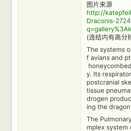
图片来源
http://katepfe
Draconis-272
q=gallery%3A
(连结内有高分辨
The systems of
f avians and p
honeycombed st
y. Its respirat
postcranial ske
tissue pneumati
drogen produce
ing the dragon l
The Pulmonary
mplex system o