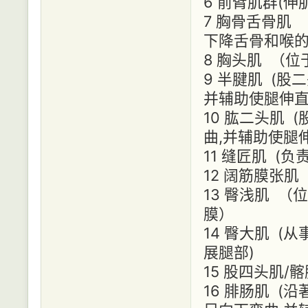
6 前臂肌群(伸
7 胸骨舌骨肌
下降舌骨和喉
8 胸头肌 （
9 半腱肌 (
并辅助使腿伸直
10 肱二头肌
曲,并辅助使腿伸
11 缝匠肌 (
12 阔筋膜张肌 (
13 臀浅肌 
膜）
14 臀大肌 
展腿部)
15 股四头肌/
16 腓肠肌 