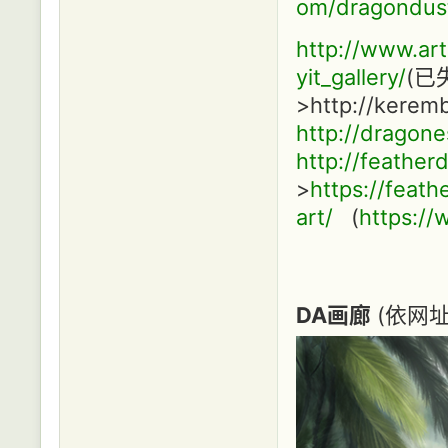
om/dragondust
http://www.art
yit_gallery/
(已失
>http://keremb
http://dragone
http://featherd
>
https://feat
art/
(
https://
DA画廊
(依网