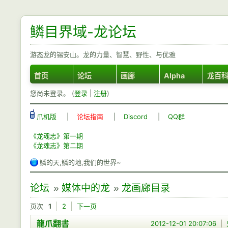
鳞目界域-龙论坛
游态龙的锡安山。龙的力量、智慧、野性、与优雅
首页
论坛
画廊
Alpha
龙百
您尚未登录。 (
登录
|
注册
)
爪机版
|
论坛指南
|
Discord
|
QQ群
《龙魂志》第一期
《龙魂志》第二期
鳞的天,鳞的地,我们的世界~
论坛
»
媒体中的龙
»
龙画廊目录
页次
1
2
下一页
龍爪翻書
2012-12-01 20:07:06
|