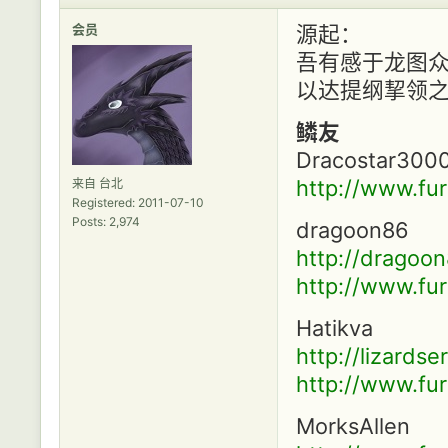
会员
源起：
吾有感于龙图
以达提纲挈领
鳞友
Dracostar300
http://www.fur
来自 台北
Registered: 2011-07-10
Posts: 2,974
dragoon86
http://dragoon
http://www.fur
Hatikva
http://lizards
http://www.fur
MorksAllen