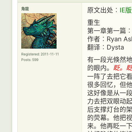
角龍
原文出处︰
IE版
重生
第一章第一篇
作者︰Ryan Ash
翻译︰Dysta
Registered: 2011-11-11
有一段光倏然
Posts: 599
的眼内。
眨。
一阵了去把它
很多回忆，但
这好像是从一
力去把双眼动
后支撑灯台的
的荧幕。他把
来。他再眨一