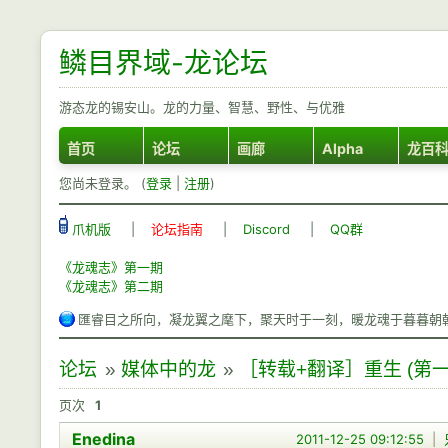
鳞目界域-龙论坛
游态龙的锡安山。龙的力量、智慧、野性、与优雅
首页
论坛
画廊
Alpha
龙百
您尚未登录。 (
登录
|
注册
)
爪机版
|
论坛指南
|
Discord
|
QQ群
《龙魂志》第一期
《龙魂志》第二期
匯睿目之所向，凝龙翼之麾下，聚天时于一刻，暖龙魂于暮暮朝
论坛
»
媒体中的龙
»
［转载+翻译］重生 (第一
页次
1
Enedina
2011-12-25 09:12:55
|