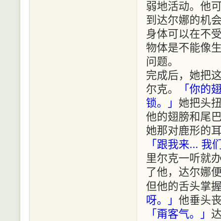
弱地活动。他
到达尔娜的机
身体可以在不
物体是不能像
问题。
完成后，她把
尔克。
「你的
锁。」
她把头
他的翅膀和尾
她那对鹿形的
「跟我来… 我
里尔克一听就
了他，达尔娜
但他的舌头掌
呀。」
他垂头
「甭客气。」