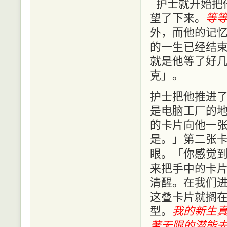
护士就开始把
望了下来。
等
外，而他的记
的一生已经结
就是他等了好
克」。
护士把他推进
是电脑工厂的
的卡片向他一
是。」第二张
眼。「你感觉
来把手中的卡
清醒。在我们
这叠卡片就搁
型。
我的新生
著无限的潜能