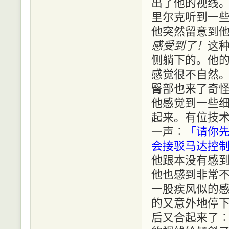
出了他的视线
里尔克听到一
他突然留意到
感受到了！
这
侧躺下的。他
感觉很不自然
臀部也来了奇怪
他感觉到一些
起来。有位技
一声︰
「请你
会接驳马达控
他跟本没有感
他也感到非常
一股疾风似的
的又意外地停
后又合起来了