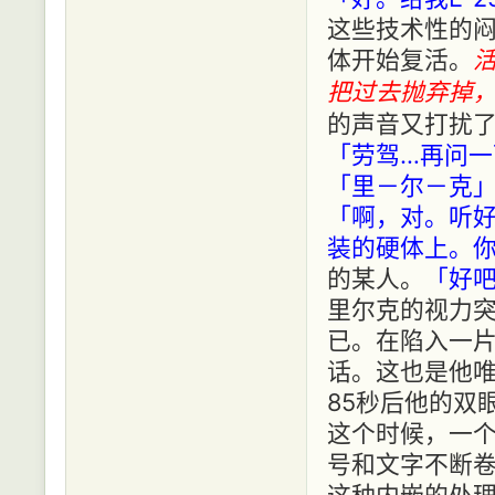
这些技术性的
体开始复活。
把过去抛弃掉
的声音又打扰
「劳驾…再问
「里－尔－克
「啊，对。听
装的硬体上。
的某人。
「好
里尔克的视力
已。在陷入一
话。这也是他
85秒后他的双
这个时候，一
号和文字不断
这种内嵌的处