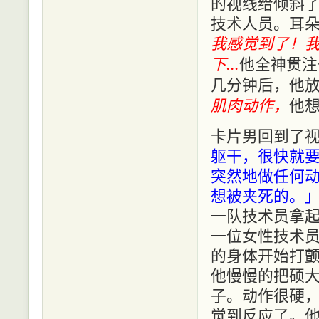
的视线给倾斜
技术人员。耳
我感觉到了！
下…
他全神贯注
几分钟后，他
肌肉动作，
他
卡片男回到了
躯干，很快就
突然地做任何
想被夹死的。
一队技术员拿
一位女性技术
的身体开始打
他慢慢的把硕
子。动作很硬
觉到反应了。