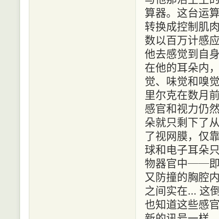
算器。这台运
转换成控制肌
数以百万计感
他去感觉到自
在他的耳朵内
觉、味觉和嗅
里尔克在数月
感官和视力仍
朵就只剩下了
了视网膜，仅
球和电子耳朵
物器官中──
又防撞的胸腔
之间实在… 这
也知道这些感
新的讯号一样