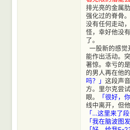
排光亮的金属
强化过的脊骨
没有任何走动
怪，幸好他没
了。
一股新的感觉
能作出活动。
著惊。幸亏的
的男人再在他
吗？」
这段声
方。里尔克尝
眼。
「很好，
线中离开，但
「…这里来了段
「我在脑波图
「好。给我E-2