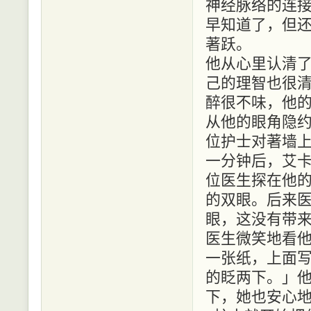
神经脉络的连
早知道了，但
著跃。
他从心里认清
己的理智也很
醉很不味，他
从他的眼角隐
位护士对著墙
一分钟后，艾
位医生探在他
的双眼。后来
眼，这没有带
医生微笑地看
一张纸，上面
的眨两下。」
下，她也安心