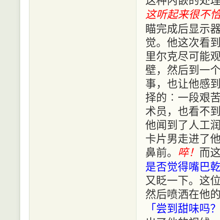
这听起来很不
瞄完成后显示
觉。他这次看
里尔克尽可能
壁，然后到一
事，也让他感
择的︰一段艰
术员，也看不
他闻到了人工
卡片男走进了
鼻前。
啐！
而
是否觉得嘴巴
又眨一下。这
然后喷洒在他
「尝到甜味吗