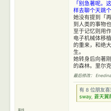
「别急著呢。
样去聊个天跳
她没有提到「
到人类的事物
至于记忆则用
电子机械体移
的重来，和绝
生。
她转身后向著
的森林。里尔
最后修改： Enedina (
有 8 位朋友
sway
,
蒼天翼
离线