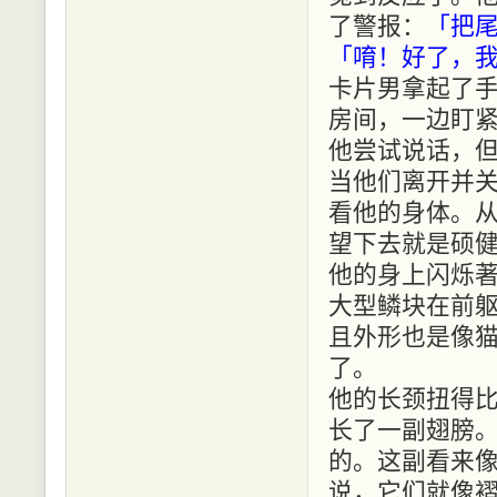
了警报：
「把
「唷！好了，
卡片男拿起了
房间，一边盯
他尝试说话，
当他们离开并
看他的身体。
望下去就是硕
他的身上闪烁
大型鳞块在前
且外形也是像
了。
他的长颈扭得
长了一副翅膀
的。这副看来
说，它们就像