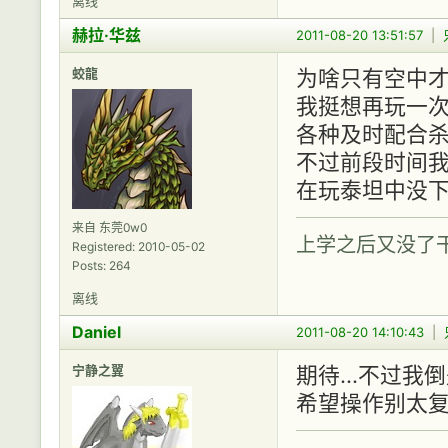
离线
赫拉·华兹
2011-08-20 13:51:57
|
蛟龍
为啥只有空中才
我挺想再玩一
各种及时配合杀
不过前段时间
在玩泰坦中没下载
来自 东莞0w0
上学之后又没了干
Registered: 2010-05-02
Posts: 264
离线
Daniel
2011-08-20 14:10:43
|
宁静之翼
期待...不过我
希望操作别太复