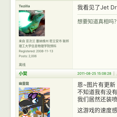
Tezilla
我看见了Jet Dra
想要知道真相吗
来自 亚次兰 塞纳维州 密立安市 联邦
理工大学信息物理学院预科
Registered: 2008-11-13
Posts: 2,006
离线
小契
2011-08-25 15:08:28
|
幽靈龍
恩~图片有更新
不知道我有没
我们居然还装喷
这游戏的速度