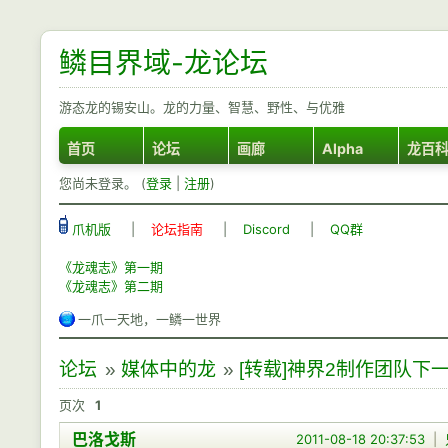
鳞目界域-龙论坛
游态龙的锡安山。龙的力量、智慧、野性、与优雅
首页
论坛
画廊
Alpha
龙百
您尚未登录。 (
登录
|
注册
)
爪机版
|
论坛指南
|
Discord
|
QQ群
《龙魂志》第一期
《龙魂志》第二期
一爪一天地，一鳞一世界
论坛
»
媒体中的龙
»
[转载]神界2制作团队下一个
页次
1
巴洛戈斯
2011-08-18 20:37:53
|