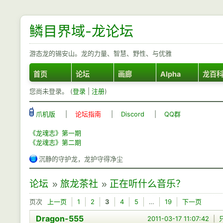
鳞目界域-龙论坛
游态龙的锡安山。龙的力量、智慧、野性、与优雅
首页
论坛
画廊
Alpha
龙百
您尚未登录。 (
登录
|
注册
)
爪机版
|
论坛指南
|
Discord
|
QQ群
《龙魂志》第一期
《龙魂志》第二期
沉静的守护龙，龙护守得净尘
论坛
»
旅龙茶社
»
正在听什么音乐？
页次
上一页
1
2
3
4
5
…
19
下一页
Dragon-555
2011-03-17 11:07:42
|