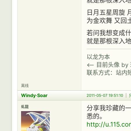
日月五星周旋 
为金欢舞 又回
若问我想变成
就是那根深入
以龙为本
<-- 目前头像 b
联系方式：站内
离线
Windy·Soar
2011-05-07 19:51:10
|
虬龍
分享我珍藏的
悉的。
http://u.115.c