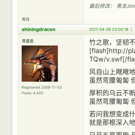
最后修改： 青龙Jimmy 
离线
shiningdracon
2011-04-26 23:02:18
|
寻道龙
竹之歌，坚韧
[flash]http://
TQw/v.swf[/fla
风自山上飕飕
虽然弯腰匍匐 
Registered: 2008-11-03
厚积的乌云不
Posts: 4,445
虽然弯腰匍匐 
若问我想变成
就是那根深入
日月五星周旋 