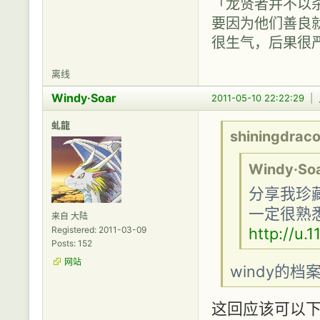
「龙贤者并不以
要因为他们善良
很生气，后果很
离线
Windy·Soar
2011-05-10 22:22:29
|
虬龍
shiningdrac
Windy·So
分享我珍
一定很熟
来自 大陆
Registered: 2011-03-09
http://u.
Posts: 152
网站
windy的档
这回应该可以