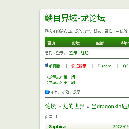
鳞目界域-龙论坛
游态龙的锡安山。龙的力量、智慧、野性、与优雅
首页
论坛
画廊
Alp
您尚未登录。 (
登录
|
注册
)
爪机版
|
论坛指南
|
Discord
|
Q
《龙魂志》第一期
《龙魂志》第二期
龙有、龙治、龙享
论坛
»
龙的世界
»
当dragonkin遇
页次
1
Saphira
2023-09