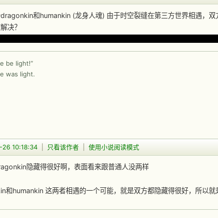
dragonkin和humankin (龙身人魂) 由于时空裂缝在第三方世界
何解决？
觉大概率不会很愉快，比如互相劝退之类。不过也有可能在冲突中逐步和
e be light!”
e was light.
-26 10:18:34
|
只看该作者
|
使用小说阅读模式
ragonkin隐藏得很好啊，表面看来跟普通人没两样
onkin和humankin 这两者相遇的一个可能，就是双方都隐藏得很好，