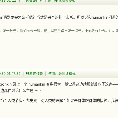
-29 02:22:11
|
只看该作者
|
使用小说阅读模式
onkin遇到龙会怎么样呢？当然是兴奋的扑上去啦。所以说和humankin
，发一分光，就如萤火一般，也可以在黑暗里发一点光，不必等候炬火。此后
-30 01:47:32
|
只看该作者
|
使用小说阅读模式
agonkin 碰上一个 humankin 变数很大。我觉得这边站规就反应了这点
那边都在讨论什么主题⋯⋯
服饰？人类节庆？龙史观上对人类的误解？如果是群体跟群体的接触，我