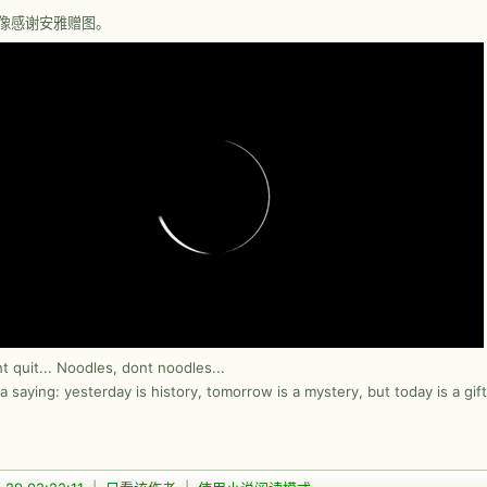
像感谢安雅赠图。
nt quit... Noodles, dont noodles...
a saying: yesterday is history, tomorrow is a mystery, but today is a gift