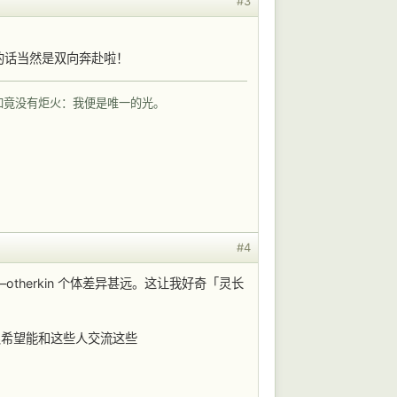
#3
相遇的话当然是双向奔赴啦！
如竟没有炬火：我便是唯一的光。
#4
——otherkin 个体差异甚远。这让我好奇「灵长
很希望能和这些人交流这些