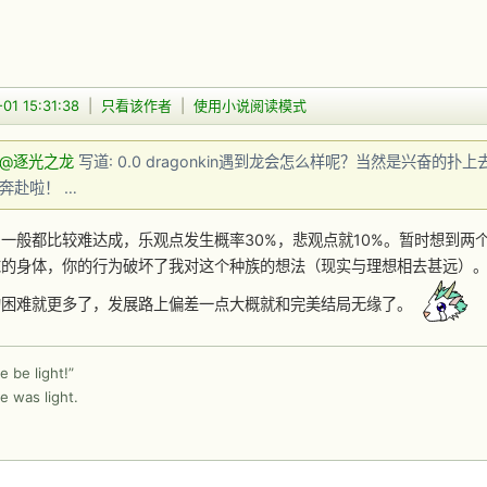
01 15:31:38
|
只看该作者
|
使用小说阅读模式
@逐光之龙
写道: 0.0 dragonkin遇到龙会怎么样呢？当然是兴奋的扑
奔赴啦！ …
一般都比较难达成，乐观点发生概率30%，悲观点就10%。暂时想到两
求的身体，你的行为破坏了我对这个种族的想法（现实与理想相去甚远）
的困难就更多了，发展路上偏差一点大概就和完美结局无缘了。
e be light!”
e was light.