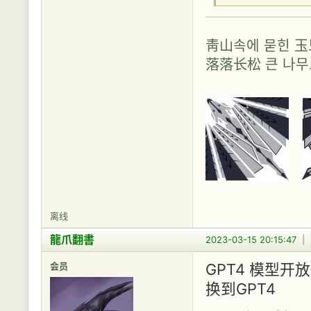
靑山속에 묻힌 
落落长松 큰 나
离线
龍爪翻書
2023-03-15 20:15:47
|
会员
GPT4 模型开
换到GPT4