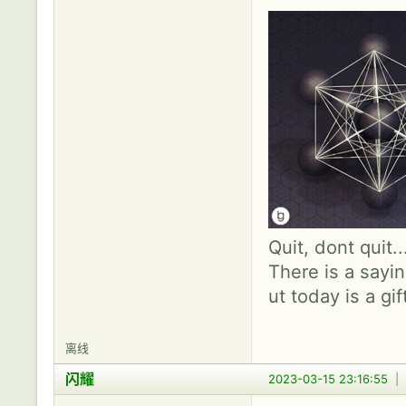
Quit, dont quit.
There is a sayin
ut today is a gif
离线
闪耀
2023-03-15 23:16:55
|