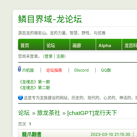
鳞目界域-龙论坛
游态龙的锡安山。龙的力量、智慧、野性、与优雅
首页
论坛
画廊
Alpha
龙百
您尚未登录。 (
登录
|
注册
)
爪机版
|
论坛指南
|
Discord
|
QQ群
《龙魂志》第一期
《龙魂志》第二期
这是专为龙族建设的网站，历史的、现代的、心灵的、神话的、
论坛
»
旅龙茶社
»
[chatGPT]龙行天下
页次
1
龍爪翻書
2023-03-10 21:15:30
|