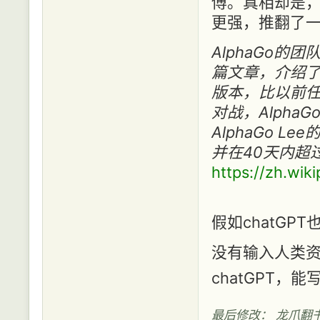
傅。真相却是
更强，推翻了一
AlphaGo的
篇文章，介绍了A
版本，比以前任
对战，AlphaG
AlphaGo Le
并在40天内超
https://zh.wi
假如chatGP
没有输入人类资
chatGPT
最后修改： 龙爪翻书 (20