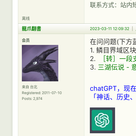
联系方式：站内
离线
龍爪翻書
2023-03-11 12:09:32
|
会员
在问问题(下方
1. 鳞目界域区
2.
［转］一段支
3.
三湖伝说 -
chatGPT
来自 台北
Registered: 2011-07-10
「神话、历史、
Posts: 2,974