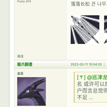
Posts: 674
落落长松 큰 나
离线
龍爪翻書
2023-03-11 10:04:20
|
会员
[↑]
@巡津
名 或许可以
户而言总觉
不足 …