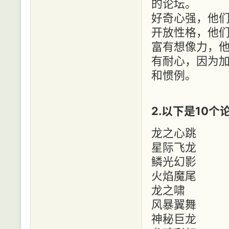
的论坛。
好奇心强，他
开放性格，他
富有想像力，
有耐心，因为
和惯例。
2.以下是10
龙之心跳
星际飞龙
鳞光幻影
火焰魔尾
龙之啸
风暴翼舞
神秘巨龙