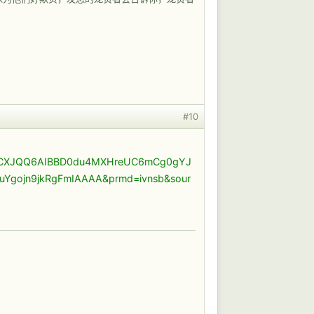
#10
AAAACXJQQ6AIBBD0du4MXHreUC6mCg0gYJ
Ygojn9jkRgFmIAAAA&prmd=ivnsb&sour