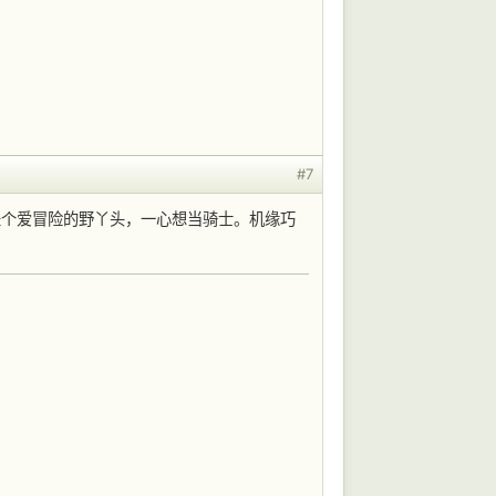
#7
是个爱冒险的野丫头，一心想当骑士。机缘巧