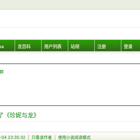
ha
龙百科
用户列表
站规
注册
登录
Q群
荐了《珍妮与龙》
-04 23:35:32
|
只看该作者
|
使用小说阅读模式