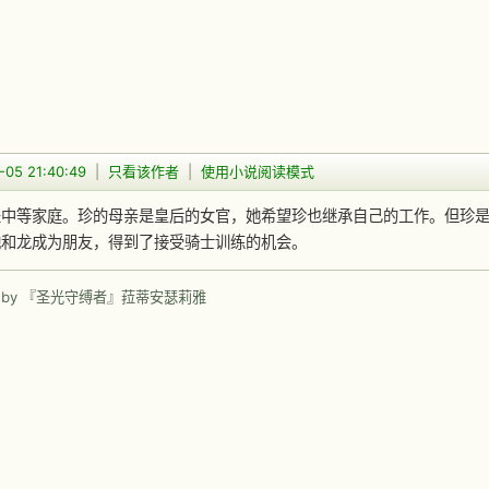
-05 21:40:49
|
只看该作者
|
使用小说阅读模式
是中等家庭。珍的母亲是皇后的女官，她希望珍也继承自己的工作。但珍
她和龙成为朋友，得到了接受骑士训练的机会。
 by 『圣光守缚者』菈蒂安瑟莉雅