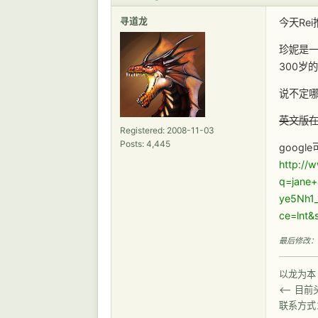
寻道龙
今天Re
珍妮是
300岁
说不定
英文版
Registered: 2008-11-03
Posts: 4,445
googl
http://
q=jane
ye5Nh1
ce=lnt
最后修改： sh
以龙为本
<-- 目
联系方式