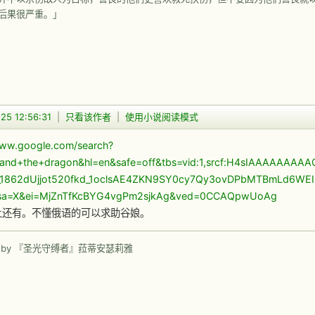
后果很严重。」
25 12:56:31
|
只看该作者
|
使用小说阅读模式
www.google.com/search?
+and+the+dragon&hl=en&safe=off&tbs=vid:1,srcf:H4sIAAAAA
_1862dUjjot520fkd_1oclsAE4ZKN9SY0cy7Qy3ovDPbMTBmLd6WEIu
&sa=X&ei=MjZnTfKcBYG4vgPm2sjkAg&ved=0CCAQpwUoAg
7上还有。不懂俄语的可以求助谷娘。
 by 『圣光守缚者』菈蒂安瑟莉雅