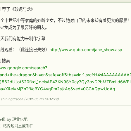
i推荐了《珍妮与龙》
一个中世纪中等家庭的妙龄少女，不过她对自己的未来却有着更大的愿景
的火龙成为了最要好的朋友。
哪天我们有能力来制作字幕
在线观看：（此连接已失效）
http://www.qubo.com/jane_show.asp
e可搜索：
www.google.com/search?
+and+the+dragon&hl=en&safe=off&tbs=vid:1,srcf:H4sIAAAAA
_1862dUjjot520fkd_1oclsAE4ZKN9SY0cy7Qy3ovDPbMTBmLd6WEIu
&sa=X&ei=MjZnTfKcBYG4vgPm2sjkAg&ved=0CCAQpwUoAg
iningdracon (2012-05-23 14:17:29)
前头像 by 理业化肥
：站内短消息或邮件