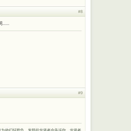
#8
词……
#9
以为他们好欺负，发怒的龙贤者会告诉你，龙贤者