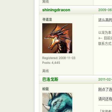
离线
shiningdracon
2009-06
寻道龙
这么高的
以龙为本
<-- 目
联系方式
Registered: 2008-11-03
Posts: 4,445
离线
巴洛戈斯
2011-02-
蛟龍
刚点了连结
请问还有
「龙贤者