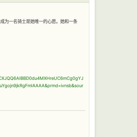
！成为一名骑士是她唯一的心愿。她和一条
AAAACXJQQ6AIBBD0du4MXHreUC6mCg0gYJ
Ygojn9jkRgFmIAAAA&prmd=ivnsb&sour