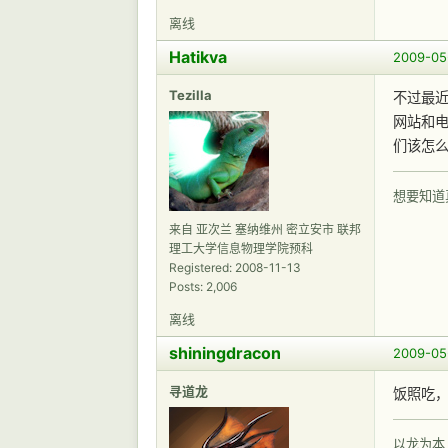
离线
Hatikva
2009-05-
Tezilla
不过最近S
网站和电
们该怎
想要知道
来自 亚次兰 塞纳维州 密立安市 联邦
理工大学信息物理学院预科
Registered: 2008-11-13
Posts: 2,006
离线
shiningdracon
2009-05
寻道龙
饭照吃
以龙为本