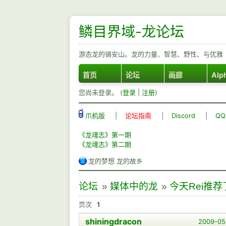
鳞目界域-龙论坛
游态龙的锡安山。龙的力量、智慧、野性、与优雅
首页
论坛
画廊
Alp
您尚未登录。 (
登录
|
注册
)
爪机版
|
论坛指南
|
Discord
|
Q
《龙魂志》第一期
《龙魂志》第二期
龙的梦想 龙的故乡
论坛
»
媒体中的龙
»
今天Rei推
页次
1
shiningdracon
2009-05