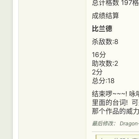
总计格数 197格
成绩结算
比兰德
杀敌数:8
16分 
助攻数:2 
2分 
总分:18 
结束啰~~~!
里面的台词! 
那个作品的威
最后修改： Dragon-55