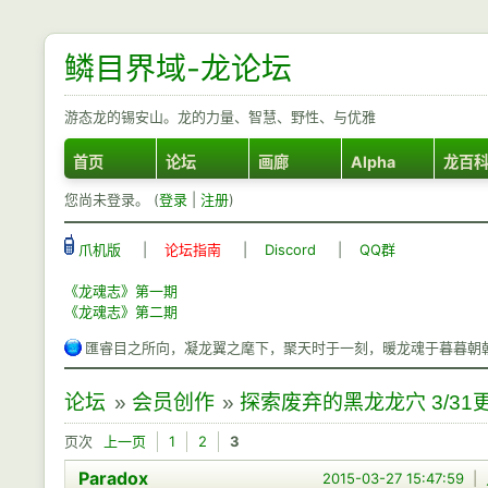
鳞目界域-龙论坛
游态龙的锡安山。龙的力量、智慧、野性、与优雅
首页
论坛
画廊
Alpha
龙百
您尚未登录。 (
登录
|
注册
)
爪机版
|
论坛指南
|
Discord
|
QQ群
《龙魂志》第一期
《龙魂志》第二期
匯睿目之所向，凝龙翼之麾下，聚天时于一刻，暖龙魂于暮暮朝
论坛
»
会员创作
»
探索废弃的黑龙龙穴 3/31更 
页次
上一页
1
2
3
Paradox
2015-03-27 15:47:59
|