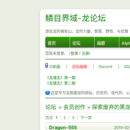
鳞目界域-龙论坛
游态龙的锡安山。龙的力量、智慧、野性、与优雅
首页
论坛
画廊
Alp
您尚未登录。 (
登录
|
注册
)
爪机版
|
论坛指南
|
Discord
|
Q
《龙魂志》第一期
《龙魂志》第二期
这是专为龙族建设的网站，历史的、现代的、心
论坛
»
会员创作
»
探索废弃的黑龙龙穴
页次
1
2
3
下一页
Dragon-555
2015-02-