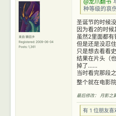
@龙爪翻书
种等级的哀
圣诞节的时候没忍
因为看2的时候
虽然2里面都有铺
来自 鳞目乡
Registered: 2009-06-04
但是还是没忍住..
Posts: 1,361
只是想去看看史矛革.
结果在片头（
掉了......
当时看完那段之
整个就在电影
最后修改： 月影之翼 (2
有 1 位朋友