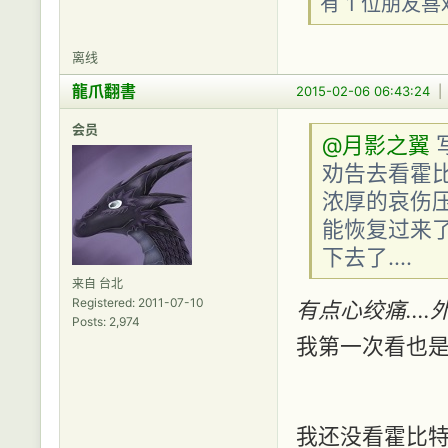
有 1 位朋友
离线
龍爪翻書
2015-02-06 06:43:24
会员
@月影之翼
写
劝告去看霍比特
浓厚的哀伤
能恢复过来了
下去了....
来自 台北
Registered: 2011-07-10
有点心绞痛..
Posts: 2,974
我第一次看也
我还没看霍比