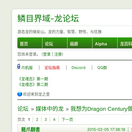
鳞目界域-龙论坛
游态龙的锡安山。龙的力量、智慧、野性、与优雅
首页
论坛
画廊
Alpha
龙百
您尚未登录。 (
登录
|
注册
)
爪机版
|
论坛指南
|
Discord
|
QQ群
《龙魂志》第一期
《龙魂志》第二期
欢迎来到龙之里
论坛
»
媒体中的龙
»
我想为Dragon Centu
页次
1
2
3
4
下一页
龍爪翻書
2015-02-05 17:38:18
|