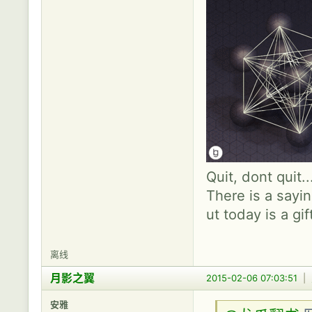
Quit, dont quit.
There is a sayin
ut today is a gif
离线
月影之翼
2015-02-06 07:03:51
|
安雅