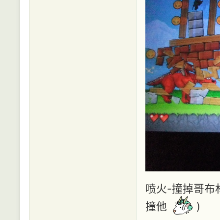
喷火-撞掉哥布
撞他
)