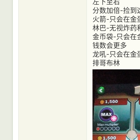
左下至右
分数加倍-捡到
火箭-只会在金
林巴-无视炸药
金币袋-只会在
钱数会更多
龙吼-只会在金
排哥布林