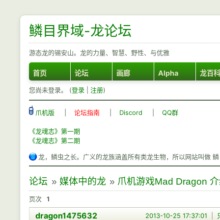
鳞目界域-龙论坛
游态龙的锡安山。龙的力量、智慧、野性、与优雅
首页
论坛
画廊
Alpha
龙百
您尚未登录。 (
登录
|
注册
)
爪机版
|
论坛指南
|
Discord
|
QQ群
《龙魂志》第一期
《龙魂志》第二期
龙，鳞虫之长。广义的龙族涵盖所有类龙生物，所以网站叫做 鳞
论坛
»
媒体中的龙
»
爪机游戏Mad Dragon 
页次
1
dragon1475632
2013-10-25 17:37:01
|