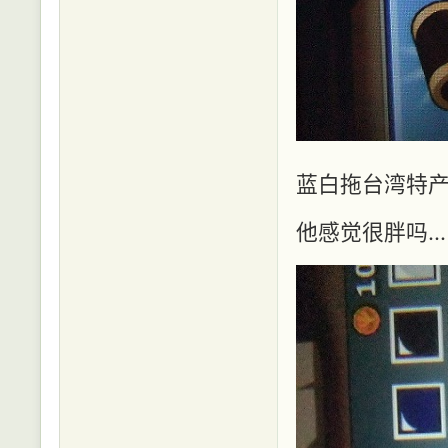
蓝白拖台湾特
他感觉很胖吗..