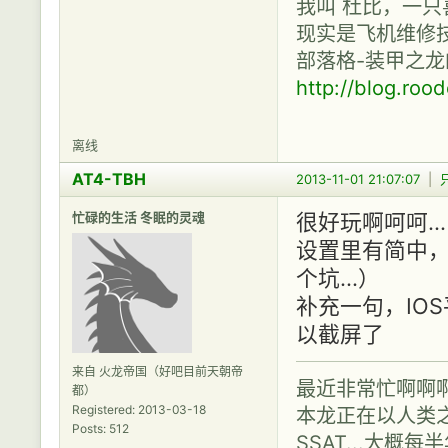
我叫 杜比，一只
现实是飞机维修技
部落格-装甲之龙
http://blog.roo
离线
AT4-TBH
2013-11-01 21:07:07
|
忙碌的生活 冬眠的灵魂
很好玩啊呵呵..
设置里有简中，
个坑...）
补充一句，IO
以截屏了
来自 火龙帝国（好吧目前天朝帝
最近非常忙啊啊
都）
Registered: 2013-03-18
本龙正在以人类之
Posts: 512
SSAT...大概每