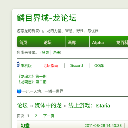
鳞目界域-龙论坛
游态龙的锡安山。龙的力量、智慧、野性、与优雅
首页
论坛
画廊
Alpha
龙百
您尚未登录。 (
登录
|
注册
)
爪机版
|
论坛指南
|
Discord
|
QQ群
《龙魂志》第一期
《龙魂志》第二期
一爪一天地，一鳞一世界
论坛
»
媒体中的龙
»
线上游戏：Istaria
页次
1
2
下一页
幻靈
2011-08-28 14:43:38
|