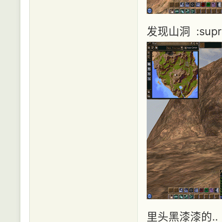
发现山洞 :supr
里头黑漆漆的..