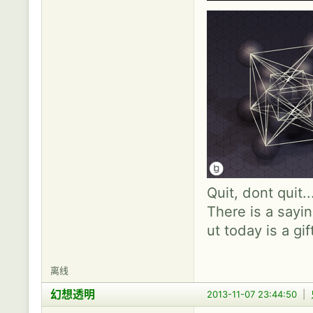
Quit, dont quit.
There is a sayin
ut today is a gif
离线
幻想透明
2013-11-07 23:44:50
|