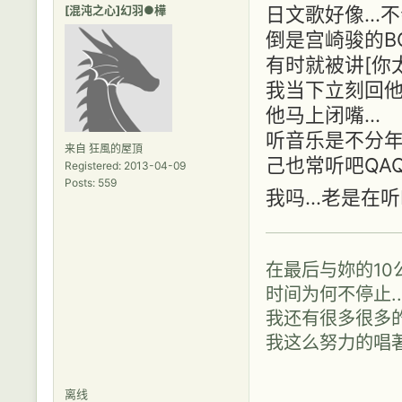
[混沌之心]幻羽●樺
日文歌好像...不
倒是宫崎骏的BG
有时就被讲[你
我当下立刻回他
他马上闭嘴...
听音乐是不分年龄的
来自 狂風的屋頂
己也常听吧QA
Registered: 2013-04-09
Posts: 559
我吗...老是在
在最后与妳的10公
时间为何不停止..
我还有很多很多的
我这么努力的唱著..
离线