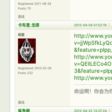
Registered: 2011-08-28
Posts: 70
离线
卡布里.戈德
2012-04-04 01:52:19
|
蛟龍
http://www.y
v=jjWpSfkLyQ
&feature=plpp
http://www.y
v=QEllLECo4O
Registered: 2010-02-09
3&feature=plp
Posts: 232
http://www.yo
命运啊！你会为
离线
鯊魚龍
2012-04-22 13:37:24
|