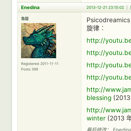
Enedina
2013-12-21 23:15:02
|
角龍
Psicodre
旋律︰
http://youtu.
http://youtu.
http://youtu.
Registered: 2011-11-11
Posts: 599
http://youtu.
http://www.ja
blessing
(201
http://www.ja
winter
(2013
最后修改： Enedina (