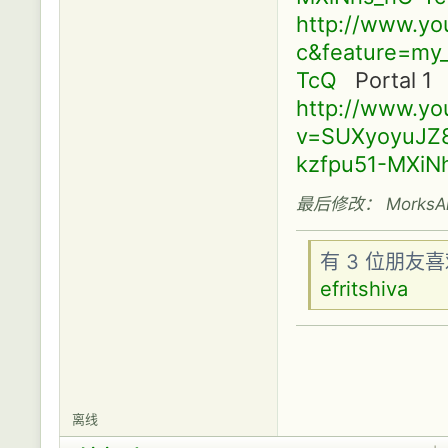
http://www.yo
c&feature=my_
TcQ
Portal 1
http://www.y
v=SUXyoyuJZ8Y
kzfpu51-MXiN
最后修改： MorksAlle
有 3 位朋友
efritshiva
离线