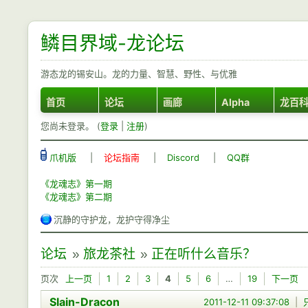
鳞目界域-龙论坛
游态龙的锡安山。龙的力量、智慧、野性、与优雅
首页
论坛
画廊
Alpha
龙百
您尚未登录。 (
登录
|
注册
)
爪机版
|
论坛指南
|
Discord
|
QQ群
《龙魂志》第一期
《龙魂志》第二期
沉静的守护龙，龙护守得净尘
论坛
»
旅龙茶社
»
正在听什么音乐？
页次
上一页
1
2
3
4
5
6
…
19
下一页
Slain-Dracon
2011-12-11 09:37:08
|