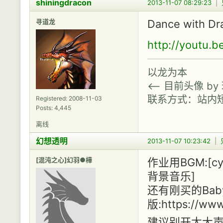
shiningdracon
2013-11-07 08:29:23
|
寻道龙
Dance with Dr
http://youtu.
以龙为本
<-- 目前头像 b
联系方式：站内
Registered: 2008-11-03
Posts: 4,445
离线
幻想透明
2013-11-07 10:23:42
|
[混沌之心]幻羽●樺
作业用BGM:[c
背景音乐]
还有刚买的Bab
版:https://ww
建议别开太大声(