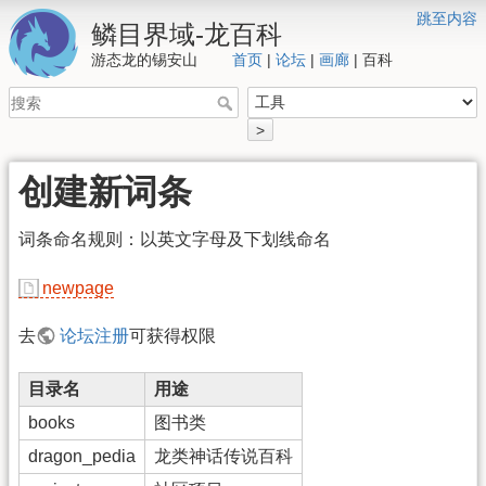
跳至内容
鳞目界域-龙百科
游态龙的锡安山
首页
|
论坛
|
画廊
| 百科
>
创建新词条
词条命名规则：以英文字母及下划线命名
newpage
去
论坛注册
可获得权限
目录名
用途
books
图书类
dragon_pedia
龙类神话传说百科