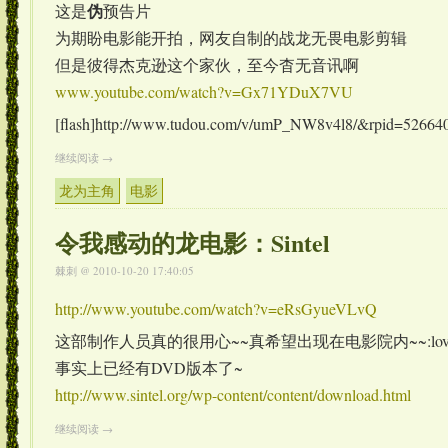
伪
这是
预告片
为期盼电影能开拍，网友自制的战龙无畏电影剪辑
但是彼得杰克逊这个家伙，至今杳无音讯啊
www.youtube.com/watch?v=Gx71YDuX7VU
[flash]http://www.tudou.com/v/umP_NW8v4l8/&rpid=5266409
继续阅读 →
龙为主角
电影
令我感动的龙电影：Sintel
棘刺
@ 2010-10-20 17:40:05
http://www.youtube.com/watch?v=eRsGyueVLvQ
这部制作人员真的很用心~~真希望出现在电影院内~~:love
事实上已经有DVD版本了~
http://www.sintel.org/wp-content/content/download.html
继续阅读 →