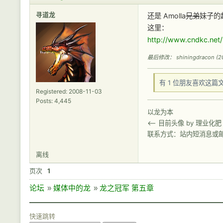
寻道龙
还是 Amolla
兄弟
妹子的
这里：
http://www.cndkc.net
最后修改： shiningdracon (201
有 1 位朋友喜欢这篇
Registered: 2008-11-03
Posts: 4,445
以龙为本
<-- 目前头像 by 理业化肥
联系方式：站内短消息或
离线
页次
1
论坛
»
媒体中的龙
»
龙之冠军 第五章
快速跳转