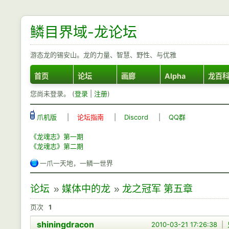
鳞目界域-龙论坛
游态龙的锡安山。龙的力量、智慧、野性、与优雅
首页
论坛
画廊
Alpha
龙百
您尚未登录。 (
登录
|
注册
)
爪机版
|
论坛指南
|
Discord
|
QQ群
《龙魂志》第一期
《龙魂志》第二期
一爪一天地，一鳞一世界
论坛
»
媒体中的龙
»
龙之冠军 第五章
页次
1
shiningdracon
2010-03-21 17:26:38
|