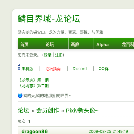
鳞目界域-龙论坛
游态龙的锡安山。龙的力量、智慧、野性、与优雅
首页
论坛
画廊
Alpha
龙百
您尚未登录。 (
登录
|
注册
)
爪机版
|
论坛指南
|
Discord
|
QQ群
《龙魂志》第一期
《龙魂志》第二期
鳞的天,鳞的地,我们的世界~
论坛
»
会员创作
»
Pixiv新头像~
页次
1
dragoon86
2009-08-25 21:49:19
|