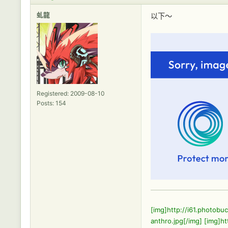
虬龍
以下～
Registered: 2009-08-10
Posts: 154
[img]http://i61.photob
anthro.jpg[/img]
[img]ht