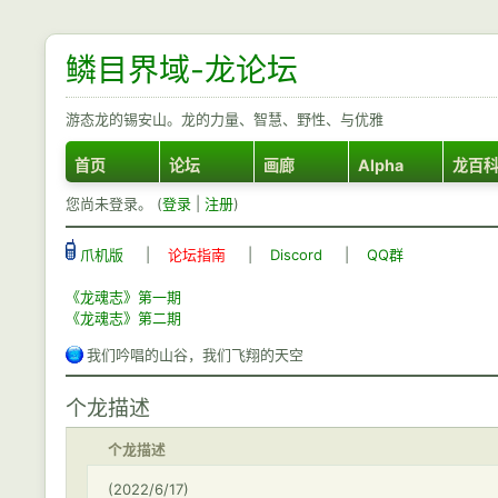
鳞目界域-龙论坛
游态龙的锡安山。龙的力量、智慧、野性、与优雅
首页
论坛
画廊
Alpha
龙百
您尚未登录。 (
登录
|
注册
)
爪机版
|
论坛指南
|
Discord
|
QQ群
《龙魂志》第一期
《龙魂志》第二期
我们吟唱的山谷，我们飞翔的天空
个龙描述
个龙描述
(2022/6/17)